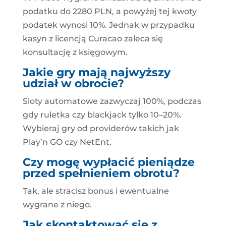
podatku do 2280 PLN, a powyżej tej kwoty
podatek wynosi 10%. Jednak w przypadku
kasyn z licencją Curacao zaleca się
konsultację z księgowym.
Jakie gry mają najwyższy
udział w obrocie?
Sloty automatowe zazwyczaj 100%, podczas
gdy ruletka czy blackjack tylko 10–20%.
Wybieraj gry od providerów takich jak
Play’n GO czy NetEnt.
Czy mogę wypłacić pieniądze
przed spełnieniem obrotu?
Tak, ale stracisz bonus i ewentualne
wygrane z niego.
Jak skontaktować się z