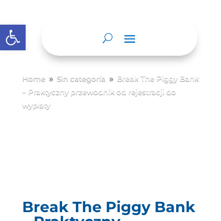
Abrir barra de herramientas
Home
Sin categoría
Break The Piggy Bank
9
9
– Praktyczny przewodnik od rejestracji do
wypłaty
Break The Piggy Bank