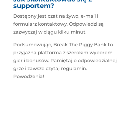
supportem?
Dostępny jest czat na żywo, e-mail i
formularz kontaktowy. Odpowiedzi są
zazwyczaj w ciągu kilku minut.
Podsumowując, Break The Piggy Bank to
przyjazna platforma z szerokim wyborem
gier i bonusów. Pamiętaj o odpowiedzialnej
grze i zawsze czytaj regulamin.
Powodzenia!