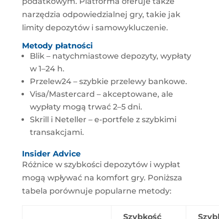
podatkowym. Platforma oferuje także
narzędzia odpowiedzialnej gry, takie jak
limity depozytów i samowykluczenie.
Metody płatności
Blik – natychmiastowe depozyty, wypłaty
w 1–24 h.
Przelew24 – szybkie przelewy bankowe.
Visa/Mastercard – akceptowane, ale
wypłaty mogą trwać 2–5 dni.
Skrill i Neteller – e-portfele z szybkimi
transakcjami.
Insider Advice
Różnice w szybkości depozytów i wypłat
mogą wpływać na komfort gry. Poniższa
tabela porównuje popularne metody:
Szybkość
Szyb