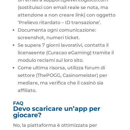
(sostituisci con email reale se nota, ma
attenzione a non creare link) con oggetto
‘Prelievo ritardato – ID transazione’.
Documenta ogni comunicazione:
screenshot, numeri ticket.
Se supera 7 giorni lavorativi, contatta il
licenseente (Curacao eGaming) tramite il
modulo reclami sul loro sito.
Come ultima risorsa, utilizza forum di
settore (ThePOGG, Casinomeister) per
mediare, ma verifica che il casinò sia
affiliato.
FAQ
Devo scaricare un’app per
giocare?
No, la piattaforma è ottimizzata per