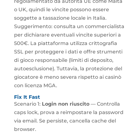
regolamentato da autorità UE come Malta
o UK, quindi le vincite possono essere
soggette a tassazione locale in Italia.
Suggerimento: consulta un commercialista
per dichiarare eventuali vincite superiori a
500€. La piattaforma utilizza crittografia
SSL per proteggere i dati e offre strumenti
di gioco responsabile (limiti di deposito,
autoesclusione). Tuttavia, la protezione del
giocatore è meno severa rispetto ai casinò
con licenza MGA.
Fix It Fast
Scenario 1:
Login non riuscito
— Controlla
caps lock, prova a reimpostare la password
via email. Se persiste, cancella cache del
browser.