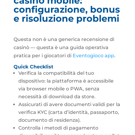
casinò mobile:
configurazione, bonus
e risoluzione problemi
Questa non è una generica recensione di
casinò — questa è una guida operativa
pratica per i giocatori di
Eventogioco app
.
Quick Checklist
Verifica la compatibilità del tuo
dispositivo: la piattaforma è accessibile
via browser mobile o PWA, senza
necessità di download da store.
Assicurati di avere documenti validi per la
verifica KYC (carta d’identità, passaporto,
documento di residenza).
Controlla i metodi di pagamento