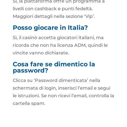
Sì, la piattaforma offre un programma a
livelli con cashback e punti fedeltà.
Maggiori dettagli nella sezione ‘Vip’.
Posso giocare in Italia?
Sì, il casinò accetta giocatori italiani, ma
ricorda che non ha licenza ADM, quindi le
vincite vanno dichiarate.
Cosa fare se dimentico la
password?
Clicca su ‘Password dimenticata’ nella
schermata di login, inserisci l’email e segui
le istruzioni. Se non ricevi l’email, controlla la
cartella spam.