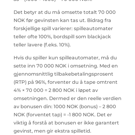
Det betyr at du må omsette totalt 70 000
NOK før gevinsten kan tas ut. Bidrag fra
forskjellige spill varierer: spilleautomater
teller ofte 100%, bordspill som blackjack
teller lavere (f.eks. 10%).
Hvis du spiller kun spilleautomater, må du
sette inn 70 000 NOK i omsetning. Med en
gjennomsnittlig tilbakebetalingsprosent
(RTP) på 96%, forventer du å tape omtrent
4% × 70 000 = 2 800 NOK i løpet av
omsetningen. Dermed er den reelle verdien
av bonusen din: 1000 NOK (bonus) – 2 800
NOK (forventet tap) = -1 800 NOK. Det er
viktig å forstå at bonusen er ikke garantert
gevinst, men gir ekstra spilletid.