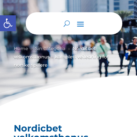
Abrir barra de herramientas
Home
Sin categoría
Nordicbet
9
9
velkomstbonus – komplett veiledning for
norske spillere
Nordicbet