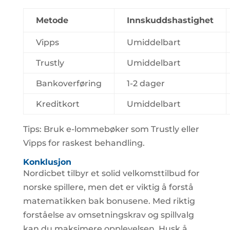
Metode
Innskuddshastighet
Vipps
Umiddelbart
Trustly
Umiddelbart
Bankoverføring
1-2 dager
Kreditkort
Umiddelbart
Tips: Bruk e-lommebøker som Trustly eller
Vipps for raskest behandling.
Konklusjon
Nordicbet tilbyr et solid velkomsttilbud for
norske spillere, men det er viktig å forstå
matematikken bak bonusene. Med riktig
forståelse av omsetningskrav og spillvalg
kan du maksimere opplevelsen. Husk å