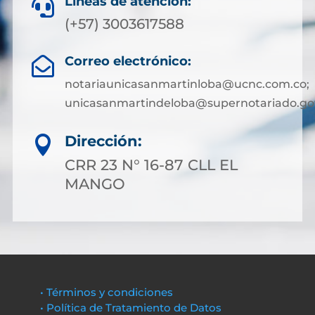
Líneas de atención:

(+57) 3003617588
Correo electrónico:

notariaunicasanmartinloba@ucnc.com.co;
unicasanmartindeloba@supernotariado.go
Dirección:

CRR 23 N° 16-87 CLL EL
MANGO
• Términos y condiciones
• Política de Tratamiento de Datos