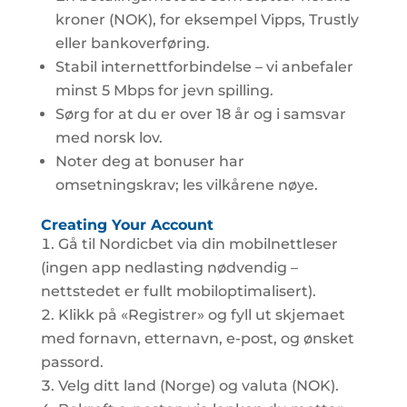
kroner (NOK), for eksempel Vipps, Trustly
eller bankoverføring.
Stabil internettforbindelse – vi anbefaler
minst 5 Mbps for jevn spilling.
Sørg for at du er over 18 år og i samsvar
med norsk lov.
Noter deg at bonuser har
omsetningskrav; les vilkårene nøye.
Creating Your Account
Gå til Nordicbet via din mobilnettleser
(ingen app nedlasting nødvendig –
nettstedet er fullt mobiloptimalisert).
Klikk på «Registrer» og fyll ut skjemaet
med fornavn, etternavn, e-post, og ønsket
passord.
Velg ditt land (Norge) og valuta (NOK).