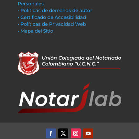
Personales
• Políticas de derechos de autor
• Certificado de Accesibilidad
• Políticas de Privacidad Web
• Mapa del Sitio