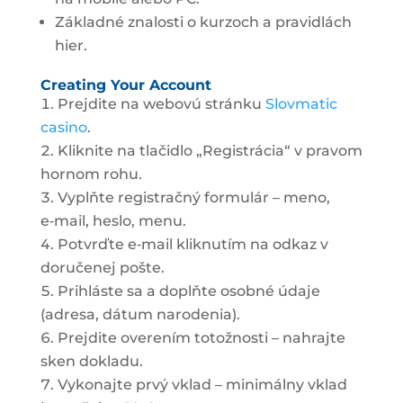
Základné znalosti o kurzoch a pravidlách
hier.
Creating Your Account
Prejdite na webovú stránku
Slovmatic
casino
.
Kliknite na tlačidlo „Registrácia“ v pravom
hornom rohu.
Vyplňte registračný formulár – meno,
e‑mail, heslo, menu.
Potvrďte e‑mail kliknutím na odkaz v
doručenej pošte.
Prihláste sa a doplňte osobné údaje
(adresa, dátum narodenia).
Prejdite overením totožnosti – nahrajte
sken dokladu.
Vykonajte prvý vklad – minimálny vklad