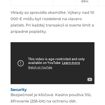
ekv.
Vklady sú spravidla okamžité. Výbery nad 10
000 € môžu byť rozdelené na viacero
platieb. Pri každej transakcii si overte limit a
prípadné poplatky.
Security
Bezpečnosť je kľúčová. Kasíno používa SSL
šifrovanie (256-bit) na ochranu dát.