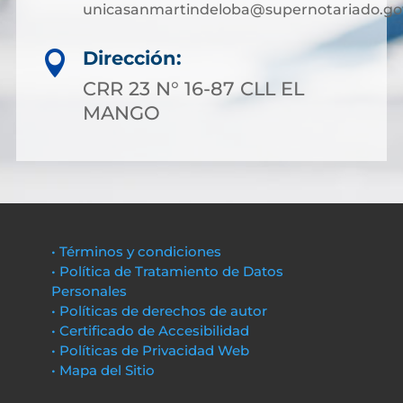
unicasanmartindeloba@supernotariado.go
Dirección:

CRR 23 N° 16-87 CLL EL
MANGO
• Términos y condiciones
• Política de Tratamiento de Datos
Personales
• Políticas de derechos de autor
• Certificado de Accesibilidad
• Políticas de Privacidad Web
• Mapa del Sitio