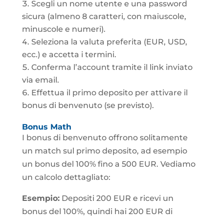
Scegli un nome utente e una password
sicura (almeno 8 caratteri, con maiuscole,
minuscole e numeri).
Seleziona la valuta preferita (EUR, USD,
ecc.) e accetta i termini.
Conferma l’account tramite il link inviato
via email.
Effettua il primo deposito per attivare il
bonus di benvenuto (se previsto).
Bonus Math
I bonus di benvenuto offrono solitamente
un match sul primo deposito, ad esempio
un bonus del 100% fino a 500 EUR. Vediamo
un calcolo dettagliato:
Esempio:
Depositi 200 EUR e ricevi un
bonus del 100%, quindi hai 200 EUR di