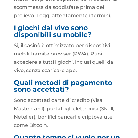
scommessa da soddisfare prima del
prelievo. Leggi attentamente i termini.
I giochi dal vivo sono
disponibili su mobile?
Sì, il casinò è ottimizzato per dispositivi
mobili tramite browser (PWA). Puoi
accedere a tutti i giochi, inclusi quelli dal
vivo, senza scaricare app.
Quali metodi di pagamento
sono accettati?
Sono accettati carte di credito (Visa,
Mastercard), portafogli elettronici (Skrill,
Neteller), bonifici bancari e criptovalute
come Bitcoin.
Quanto tempo ci vuole per un