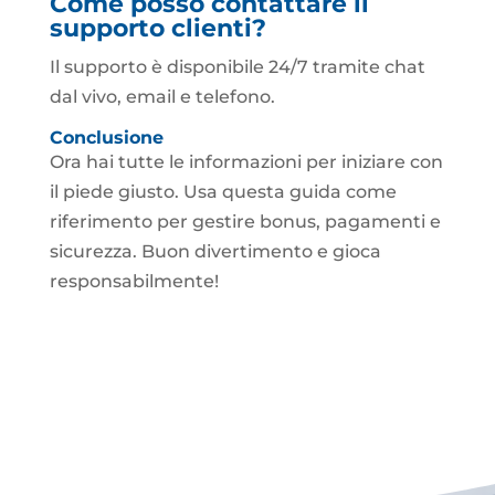
Come posso contattare il
supporto clienti?
Il supporto è disponibile 24/7 tramite chat
dal vivo, email e telefono.
Conclusione
Ora hai tutte le informazioni per iniziare con
il piede giusto. Usa questa guida come
riferimento per gestire bonus, pagamenti e
sicurezza. Buon divertimento e gioca
responsabilmente!