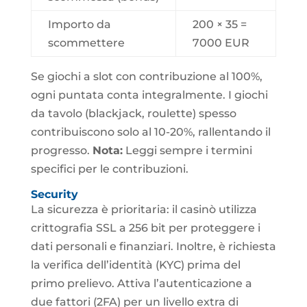
Importo da
200 × 35 =
scommettere
7000 EUR
Se giochi a slot con contribuzione al 100%,
ogni puntata conta integralmente. I giochi
da tavolo (blackjack, roulette) spesso
contribuiscono solo al 10-20%, rallentando il
progresso.
Nota:
Leggi sempre i termini
specifici per le contribuzioni.
Security
La sicurezza è prioritaria: il casinò utilizza
crittografia SSL a 256 bit per proteggere i
dati personali e finanziari. Inoltre, è richiesta
la verifica dell’identità (KYC) prima del
primo prelievo. Attiva l’autenticazione a
due fattori (2FA) per un livello extra di