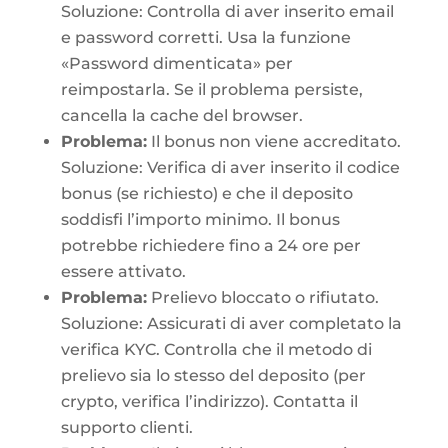
Soluzione: Controlla di aver inserito email
e password corretti. Usa la funzione
«Password dimenticata» per
reimpostarla. Se il problema persiste,
cancella la cache del browser.
Problema:
Il bonus non viene accreditato.
Soluzione: Verifica di aver inserito il codice
bonus (se richiesto) e che il deposito
soddisfi l’importo minimo. Il bonus
potrebbe richiedere fino a 24 ore per
essere attivato.
Problema:
Prelievo bloccato o rifiutato.
Soluzione: Assicurati di aver completato la
verifica KYC. Controlla che il metodo di
prelievo sia lo stesso del deposito (per
crypto, verifica l’indirizzo). Contatta il
supporto clienti.