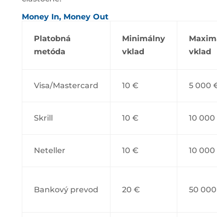
Money In, Money Out
Platobná
Minimálny
Maxim
metóda
vklad
vklad
Visa/Mastercard
10 €
5 000 
Skrill
10 €
10 000
Neteller
10 €
10 000
Bankový prevod
20 €
50 000