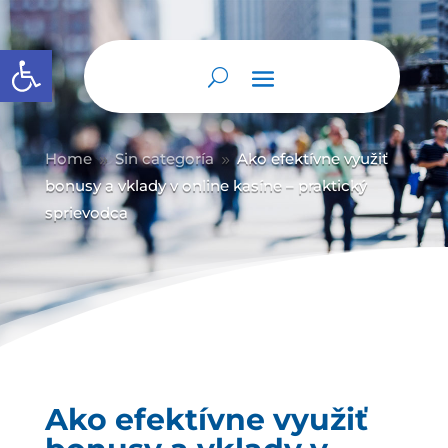
Abrir barra de herramientas
Home
Sin categoría
Ako efektívne využiť
9
9
bonusy a vklady v online kasíne – praktický
sprievodca
Ako efektívne využiť