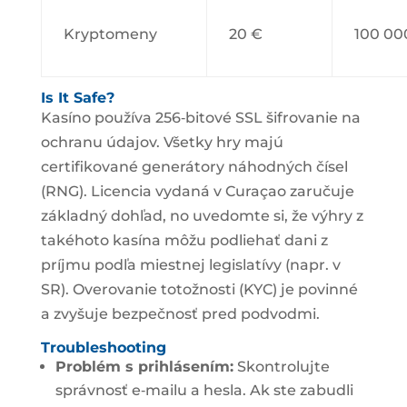
Kryptomeny
20 €
100 00
Is It Safe?
Kasíno používa 256‑bitové SSL šifrovanie na
ochranu údajov. Všetky hry majú
certifikované generátory náhodných čísel
(RNG). Licencia vydaná v Curaçao zaručuje
základný dohľad, no uvedomte si, že výhry z
takéhoto kasína môžu podliehať dani z
príjmu podľa miestnej legislatívy (napr. v
SR). Overovanie totožnosti (KYC) je povinné
a zvyšuje bezpečnosť pred podvodmi.
Troubleshooting
Problém s prihlásením:
Skontrolujte
správnosť e‑mailu a hesla. Ak ste zabudli