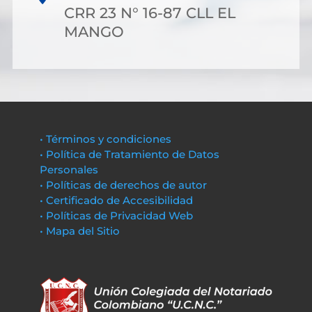
CRR 23 N° 16-87 CLL EL
MANGO
• Términos y condiciones
• Política de Tratamiento de Datos
Personales
• Políticas de derechos de autor
• Certificado de Accesibilidad
• Políticas de Privacidad Web
• Mapa del Sitio