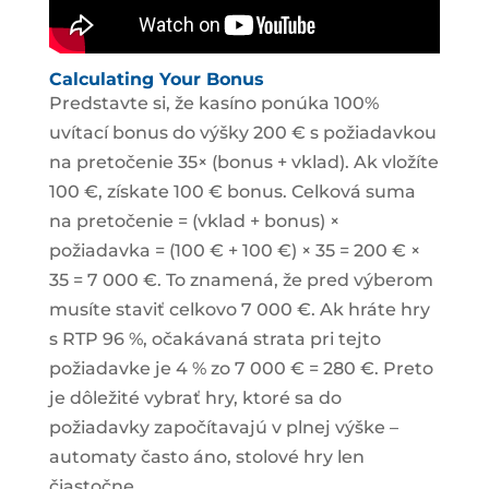
Calculating Your Bonus
Predstavte si, že kasíno ponúka 100%
uvítací bonus do výšky 200 € s požiadavkou
na pretočenie 35× (bonus + vklad). Ak vložíte
100 €, získate 100 € bonus. Celková suma
na pretočenie = (vklad + bonus) ×
požiadavka = (100 € + 100 €) × 35 = 200 € ×
35 = 7 000 €. To znamená, že pred výberom
musíte staviť celkovo 7 000 €. Ak hráte hry
s RTP 96 %, očakávaná strata pri tejto
požiadavke je 4 % zo 7 000 € = 280 €. Preto
je dôležité vybrať hry, ktoré sa do
požiadavky započítavajú v plnej výške –
automaty často áno, stolové hry len
čiastočne.