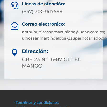
Líneas de atención:

(+57) 3003617588
Correo electrónico:

notariaunicasanmartinloba@ucnc.com.co;
unicasanmartindeloba@supernotariado.go
Dirección:

CRR 23 N° 16-87 CLL EL
MANGO
• Términos y condiciones