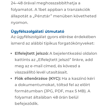
24–48 órával meghosszabbíthatja a
folyamatot. A 1bet appban a tranzakciók
állapotát a „Pénztár” menüben követheted
nyomon.
Ügyfélszolgálati útmutató
Az ügyfélszolgálat gyors elérése érdekében
ismerd az alábbi tipikus forgatókönyveket:
Elfelejtett jelszó:
A bejelentkezési oldalon
kattints az „Elfelejtett jelszó” linkre, add
meg az e-mail címed, és kövesd a
visszaállító levél utasításait.
Fiók ellenőrzése (KYC):
Ha a kaszinó kéri
a dokumentumokat, töltsd fel az előírt
formátumban (JPG, PDF, max 5 MB). A
folyamat általában 48 órán belül
befejeződik.