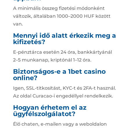
A minimális összeg fizetési módonként
változik, általában 1000–2000 HUF között
van.
Mennyi idő alatt érkezik meg a
kifizetés?
E-pénztárca esetén 24 óra, bankkártyánál
2–5 munkanap, kriptónál 1–12 óra.
Biztonságos-e a 1bet casino
online?
Igen, SSL-titkosítást, KYC-t és 2FA-t használ.
Az oldal Curacao-i engedéllyel rendelkezik.
Hogyan érhetem el az
ügyfélszolgálatot?
Élő chaten, e-mailen vagy a weboldalon