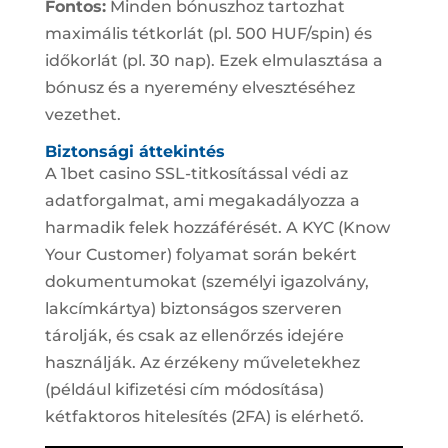
Fontos:
Minden bónuszhoz tartozhat
maximális tétkorlát (pl. 500 HUF/spin) és
időkorlát (pl. 30 nap). Ezek elmulasztása a
bónusz és a nyeremény elvesztéséhez
vezethet.
Biztonsági áttekintés
A 1bet casino SSL-titkosítással védi az
adatforgalmat, ami megakadályozza a
harmadik felek hozzáférését. A KYC (Know
Your Customer) folyamat során bekért
dokumentumokat (személyi igazolvány,
lakcímkártya) biztonságos szerveren
tárolják, és csak az ellenőrzés idejére
használják. Az érzékeny műveletekhez
(például kifizetési cím módosítása)
kétfaktoros hitelesítés (2FA) is elérhető.