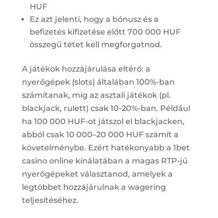
HUF
Ez azt jelenti, hogy a bónusz és a
befizetés kifizetése előtt 700 000 HUF
összegű tétet kell megforgatnod.
A játékok hozzájárulása eltérő: a
nyerőgépek (slots) általában 100%-ban
számítanak, míg az asztali játékok (pl.
blackjack, rulett) csak 10-20%-ban. Például
ha 100 000 HUF-ot játszol el blackjacken,
abból csak 10 000–20 000 HUF számít a
követelménybe. Ezért hatékonyabb a 1bet
casino online kínálatában a magas RTP-jű
nyerőgépeket választanod, amelyek a
legtöbbet hozzájárulnak a wagering
teljesítéséhez.