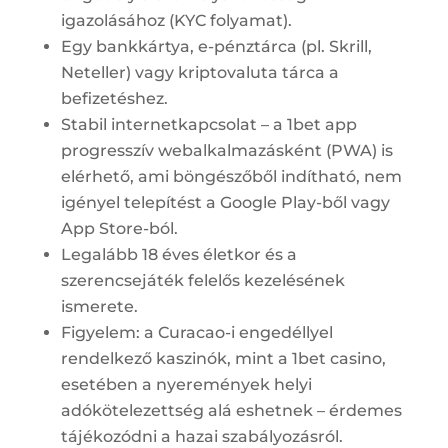
igazolásához (KYC folyamat).
Egy bankkártya, e-pénztárca (pl. Skrill,
Neteller) vagy kriptovaluta tárca a
befizetéshez.
Stabil internetkapcsolat – a 1bet app
progresszív webalkalmazásként (PWA) is
elérhető, ami böngészőből indítható, nem
igényel telepítést a Google Play-ből vagy
App Store-ból.
Legalább 18 éves életkor és a
szerencsejáték felelős kezelésének
ismerete.
Figyelem: a Curacao-i engedéllyel
rendelkező kaszinók, mint a 1bet casino,
esetében a nyeremények helyi
adókötelezettség alá eshetnek – érdemes
tájékozódni a hazai szabályozásról.