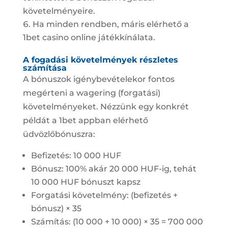
követelményeire.
Ha minden rendben, máris elérhető a
1bet casino online játékkínálata.
A fogadási követelmények részletes
számítása
A bónuszok igénybevételekor fontos
megérteni a wagering (forgatási)
követelményeket. Nézzünk egy konkrét
példát a 1bet appban elérhető
üdvözlőbónuszra:
Befizetés: 10 000 HUF
Bónusz: 100% akár 20 000 HUF-ig, tehát
10 000 HUF bónuszt kapsz
Forgatási követelmény: (befizetés +
bónusz) × 35
Számítás: (10 000 + 10 000) × 35 = 700 000