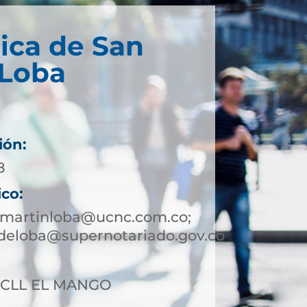
ica de San
 Loba
ión:
8
ico:
nmartinloba@ucnc.com.co;
deloba@supernotariado.gov.co
7 CLL EL MANGO