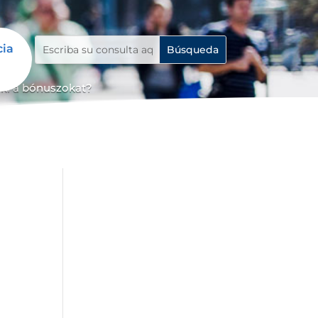
cia
 ki a bónuszokat?