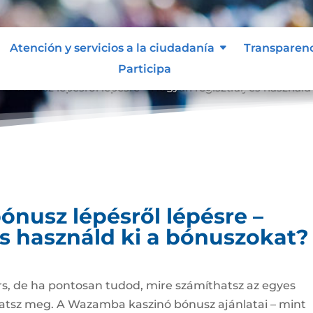
Atención y servicios a la ciudadanía
Transparen
Participa
 bónusz lépésről lépésre – Hogyan regisztrálj és használd
nusz lépésről lépésre –
és használd ki a bónuszokat?
ors, de ha pontosan tudod, mire számíthatsz az egyes
olhatsz meg. A Wazamba kaszinó bónusz ajánlatai – mint