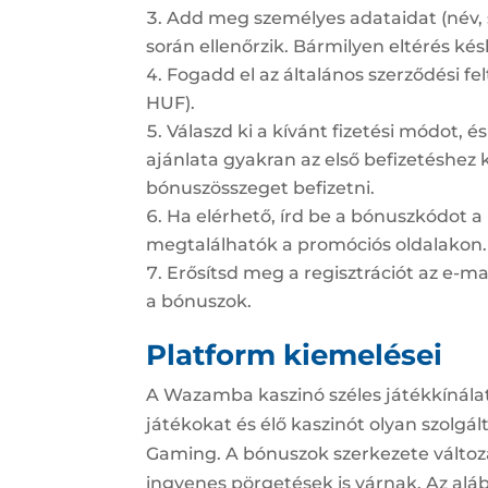
Add meg személyes adataidat (név, 
során ellenőrzik. Bármilyen eltérés késl
Fogadd el az általános szerződési fe
HUF).
Válaszd ki a kívánt fizetési módot, é
ajánlata gyakran az első befizetéshez
bónuszösszeget befizetni.
Ha elérhető, írd be a bónuszkódot 
megtalálhatók a promóciós oldalakon.
Erősítsd meg a regisztrációt az e-m
a bónuszok.
Platform kiemelései
A Wazamba kaszinó széles játékkínálatt
játékokat és élő kaszinót olyan szolgá
Gaming. A bónuszok szerkezete változa
ingyenes pörgetések is várnak. Az aláb