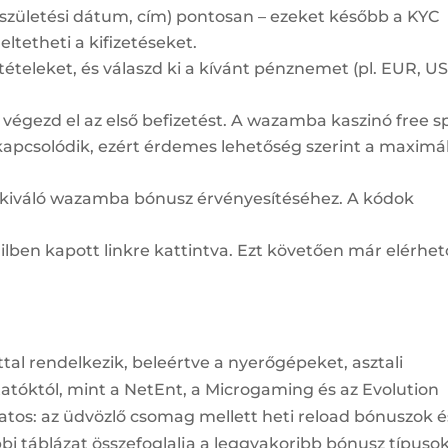
születési dátum, cím) pontosan – ezeket később a KYC
eltetheti a kifizetéseket.
ltételeket, és válaszd ki a kívánt pénznemet (pl. EUR, U
s végezd el az első befizetést. A wazamba kaszinó free s
 kapcsolódik, ezért érdemes lehetőség szerint a maximál
a kiváló wazamba bónusz érvényesítéséhez. A kódok
ailben kapott linkre kattintva. Ezt követően már elérhe
al rendelkezik, beleértve a nyerőgépeket, asztali
ltatóktól, mint a NetEnt, a Microgaming és az Evolution
tos: az üdvözlő csomag mellett heti reload bónuszok é
bi táblázat összefoglalja a leggyakoribb bónusz típusok