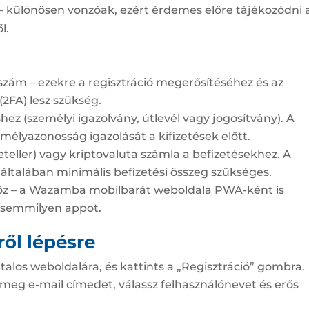
– különösen vonzóak, ezért érdemes előre tájékozódni 
l.
szám – ezekre a regisztráció megerősítéséhez és az
(2FA) lesz szükség.
z (személyi igazolvány, útlevél vagy jogosítvány). A
lyazonosság igazolását a kifizetések előtt.
Neteller) vagy kriptovaluta számla a befizetésekhez. A
talában minimális befizetési összeg szükséges.
zköz – a Wazamba mobilbarát weboldala PWA-ként is
d semmilyen appot.
ről lépésre
alos weboldalára, és kattints a „Regisztráció” gombra.
dd meg e-mail címedet, válassz felhasználónevet és erős