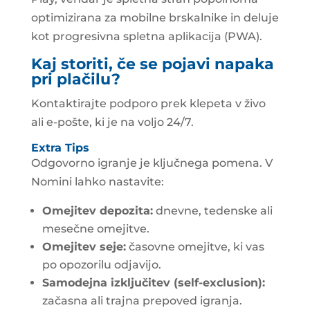
optimizirana za mobilne brskalnike in deluje
kot progresivna spletna aplikacija (PWA).
Kaj storiti, če se pojavi napaka
pri plačilu?
Kontaktirajte podporo prek klepeta v živo
ali e-pošte, ki je na voljo 24/7.
Extra Tips
Odgovorno igranje je ključnega pomena. V
Nomini lahko nastavite:
Omejitev depozita:
dnevne, tedenske ali
mesečne omejitve.
Omejitev seje:
časovne omejitve, ki vas
po opozorilu odjavijo.
Samodejna izključitev (self-exclusion):
začasna ali trajna prepoved igranja.