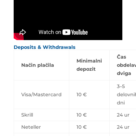
Deposits & Withdrawals
Čas
Minimalni
Način plačila
obdela
depozit
dviga
3–5
Visa/Mastercard
10 €
delovni
dni
Skrill
10 €
24 ur
Neteller
10 €
24 ur