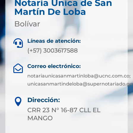
Notaría Única de San
Martín De Loba
Bolívar
Líneas de atención:

(+57) 3003617588
Correo electrónico:

notariaunicasanmartinloba@ucnc.com.co;
unicasanmartindeloba@supernotariado.go
Dirección:

CRR 23 N° 16-87 CLL EL
MANGO