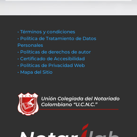
• Términos y condiciones
• Política de Tratamiento de Datos
Personales
• Políticas de derechos de autor
• Certificado de Accesibilidad
• Políticas de Privacidad Web
• Mapa del Sitio