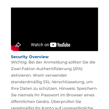
Security Overview
Wichtig: Bei der Anmeldung sollten Sie die
Zwei-Faktor-Authentifizierung (2FA)
aktivieren. Wwin verwendet
standardmäßig SSL-Verschlüsselung, um
Ihre Daten zu schützen. Hinweis: Speichern
Sie niemals Ihr Passwort im Browser eines
öffentlichen Geräts. Überprüfen Sie
regelmäßig Ihr Konto auf ungewöhnliche