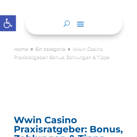
Abrir barra de herramientas
Home
Sin categoría
Wwin Casino
9
9
Praxisratgeber: Bonus, Zahlungen & Tipps
Wwin Casino
Praxisratgeber: Bonus,