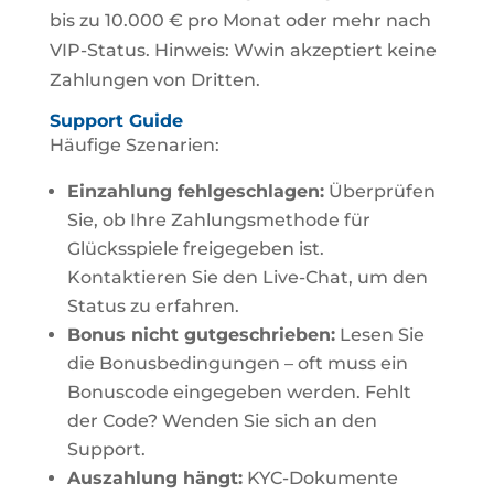
bis zu 10.000 € pro Monat oder mehr nach
VIP-Status. Hinweis: Wwin akzeptiert keine
Zahlungen von Dritten.
Support Guide
Häufige Szenarien:
Einzahlung fehlgeschlagen:
Überprüfen
Sie, ob Ihre Zahlungsmethode für
Glücksspiele freigegeben ist.
Kontaktieren Sie den Live-Chat, um den
Status zu erfahren.
Bonus nicht gutgeschrieben:
Lesen Sie
die Bonusbedingungen – oft muss ein
Bonuscode eingegeben werden. Fehlt
der Code? Wenden Sie sich an den
Support.
Auszahlung hängt:
KYC-Dokumente