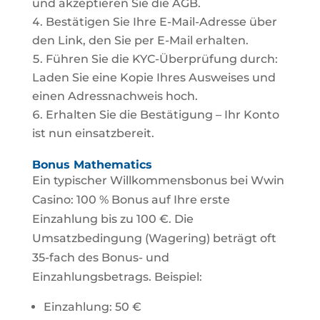
und akzeptieren Sie die AGB.
Bestätigen Sie Ihre E-Mail-Adresse über
den Link, den Sie per E-Mail erhalten.
Führen Sie die KYC-Überprüfung durch:
Laden Sie eine Kopie Ihres Ausweises und
einen Adressnachweis hoch.
Erhalten Sie die Bestätigung – Ihr Konto
ist nun einsatzbereit.
Bonus Mathematics
Ein typischer Willkommensbonus bei Wwin
Casino: 100 % Bonus auf Ihre erste
Einzahlung bis zu 100 €. Die
Umsatzbedingung (Wagering) beträgt oft
35-fach des Bonus- und
Einzahlungsbetrags. Beispiel:
Einzahlung: 50 €