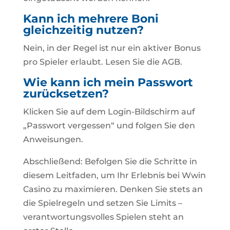
Kann ich mehrere Boni
gleichzeitig nutzen?
Nein, in der Regel ist nur ein aktiver Bonus
pro Spieler erlaubt. Lesen Sie die AGB.
Wie kann ich mein Passwort
zurücksetzen?
Klicken Sie auf dem Login-Bildschirm auf
„Passwort vergessen“ und folgen Sie den
Anweisungen.
Abschließend: Befolgen Sie die Schritte in
diesem Leitfaden, um Ihr Erlebnis bei Wwin
Casino zu maximieren. Denken Sie stets an
die Spielregeln und setzen Sie Limits –
verantwortungsvolles Spielen steht an