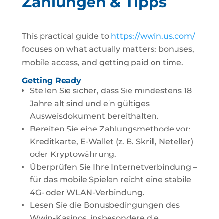
Zahlungen & Tipps
This practical guide to
https://wwin.us.com/
focuses on what actually matters: bonuses,
mobile access, and getting paid on time.
Getting Ready
Stellen Sie sicher, dass Sie mindestens 18
Jahre alt sind und ein gültiges
Ausweisdokument bereithalten.
Bereiten Sie eine Zahlungsmethode vor:
Kreditkarte, E-Wallet (z. B. Skrill, Neteller)
oder Kryptowährung.
Überprüfen Sie Ihre Internetverbindung –
für das mobile Spielen reicht eine stabile
4G- oder WLAN-Verbindung.
Lesen Sie die Bonusbedingungen des
Wwin-Kasinos, insbesondere die