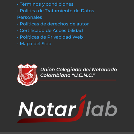
• Términos y condiciones
• Política de Tratamiento de Datos
Personales
• Políticas de derechos de autor
• Certificado de Accesibilidad
• Políticas de Privacidad Web
• Mapa del Sitio