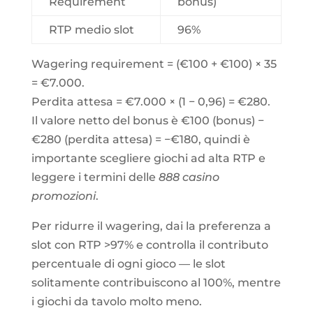
Requirement
bonus)
RTP medio slot
96%
Wagering requirement = (€100 + €100) × 35
= €7.000.
Perdita attesa = €7.000 × (1 − 0,96) = €280.
Il valore netto del bonus è €100 (bonus) −
€280 (perdita attesa) = −€180, quindi è
importante scegliere giochi ad alta RTP e
leggere i termini delle
888 casino
promozioni
.
Per ridurre il wagering, dai la preferenza a
slot con RTP >97% e controlla il contributo
percentuale di ogni gioco — le slot
solitamente contribuiscono al 100%, mentre
i giochi da tavolo molto meno.