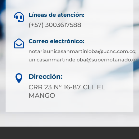
Líneas de atención:

(+57) 3003617588
Correo electrónico:

notariaunicasanmartinloba@ucnc.com.co;
unicasanmartindeloba@supernotariado.go
Dirección:

CRR 23 N° 16-87 CLL EL
MANGO