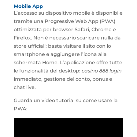
Mobile App
L’accesso su dispositivo mobile è disponibile
tramite una Progressive Web App (PWA)
ottimizzata per browser Safari, Chrome e
Firefox. Non è necessario scaricare nulla da
store ufficiali: basta visitare il sito con lo
smartphone e aggiungere l’icona alla
schermata Home. L’applicazione offre tutte
le funzionalità del desktop:
casino 888 login
immediato, gestione del conto, bonus e
chat live.
Guarda un video tutorial su come usare la
PWA: