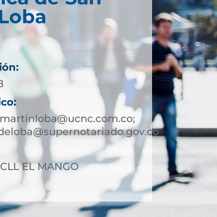
 Loba
ión:
8
ico:
nmartinloba@ucnc.com.co;
deloba@supernotariado.gov.co
7 CLL EL MANGO