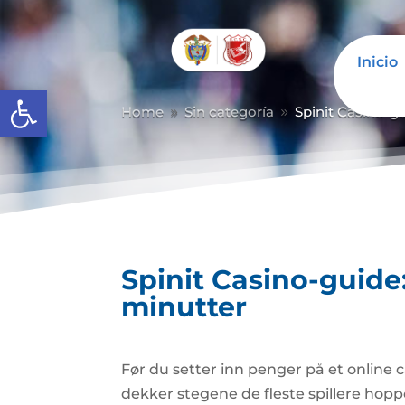
Inicio
Abrir barra de herramientas
Home
Sin categoría
Spinit Casino-g
9
9
Spinit Casino-guide
minutter
Før du setter inn penger på et online c
dekker stegene de fleste spillere hopp