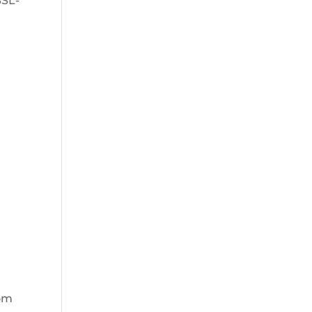
SSL-
som