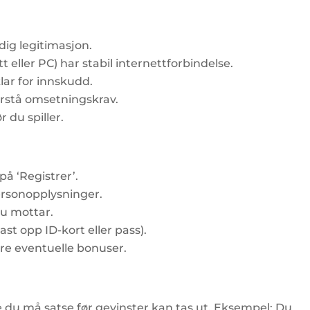
ldig legitimasjon.
t eller PC) har stabil internettforbindelse.
lar for innskudd.
orstå omsetningskrav.
 du spiller.
på ‘Registrer’.
personopplysninger.
du mottar.
last opp ID-kort eller pass).
vere eventuelle bonuser.
u må satse før gevinster kan tas ut. Eksempel: Du