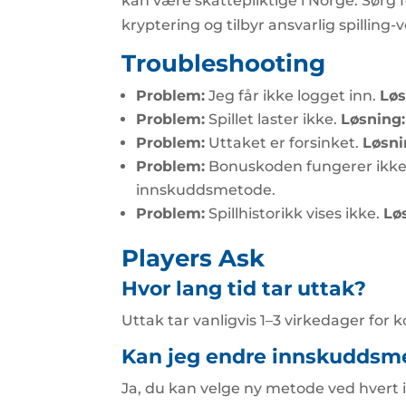
kan være skattepliktige i Norge. Sørg 
kryptering og tilbyr ansvarlig spillin
Troubleshooting
Problem:
Jeg får ikke logget inn.
Løs
Problem:
Spillet laster ikke.
Løsning:
Problem:
Uttaket er forsinket.
Løsni
Problem:
Bonuskoden fungerer ikk
innskuddsmetode.
Problem:
Spillhistorikk vises ikke.
Lø
Players Ask
Hvor lang tid tar uttak?
Uttak tar vanligvis 1–3 virkedager for 
Kan jeg endre innskuddsm
Ja, du kan velge ny metode ved hvert