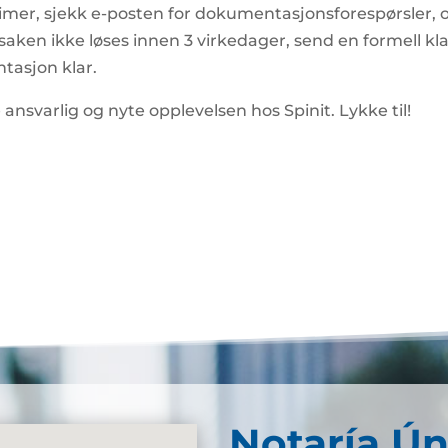
4 timer, sjekk e-posten for dokumentasjonsforespørsler, 
saken ikke løses innen 3 virkedager, send en formell kl
ntasjon klar.
 ansvarlig og nyte opplevelsen hos Spinit. Lykke til!
Notaría Ún