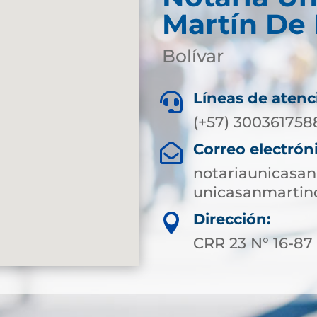
Martín De
Bolívar
Líneas de atenc

(+57) 300361758
Correo electrón

notariaunicasa
unicasanmartin
Dirección:

CRR 23 N° 16-8