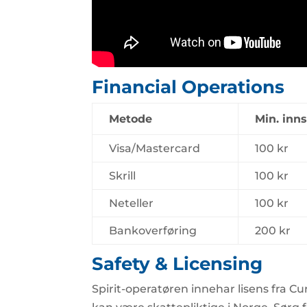
Financial Operations
Metode
Min. inn
Visa/Mastercard
100 kr
Skrill
100 kr
Neteller
100 kr
Bankoverføring
200 kr
Safety & Licensing
Spirit-operatøren innehar lisens fra Cu