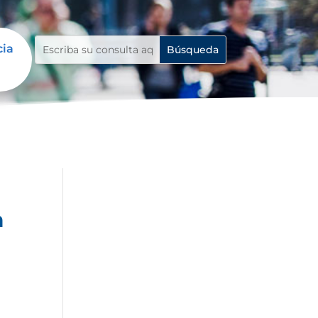
cia
å