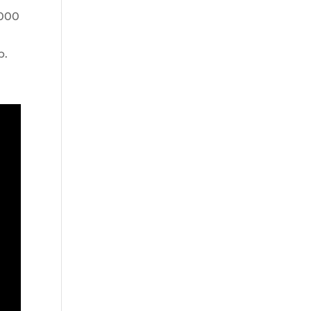
 000
p.