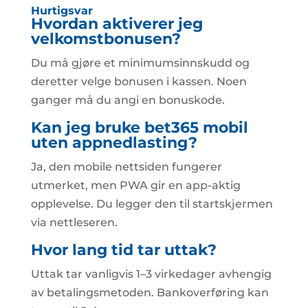
Hurtigsvar
Hvordan aktiverer jeg
velkomstbonusen?
Du må gjøre et minimumsinnskudd og
deretter velge bonusen i kassen. Noen
ganger må du angi en bonuskode.
Kan jeg bruke bet365 mobil
uten appnedlasting?
Ja, den mobile nettsiden fungerer
utmerket, men PWA gir en app-aktig
opplevelse. Du legger den til startskjermen
via nettleseren.
Hvor lang tid tar uttak?
Uttak tar vanligvis 1–3 virkedager avhengig
av betalingsmetoden. Bankoverføring kan