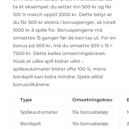
ta et eksempel: du setter inn 500 kr og får
100 % match opptil 2000 kr. Dette betyr at
du får 500 kr ekstra i bonuspenger, så totalt
1000 kr å spille for. Bonuspengene må
omsettes 15 ganger før de kan tas ut. For en
bonus på 500 kr, må du omsette 500 x 15 =
7500 kr. Dette kalles omsetningskravet.
Husk at ulike spill bidrar ulikt –
spilleautomater bidrar ofte 100 %, mens
bordspill kan bidra mindre. Sjekk alltid
bonusvilkårene.
Type
Omsetningskrav
Spilleautomater
15x bonusbeløp
Bordspill
15x bonusbeløp