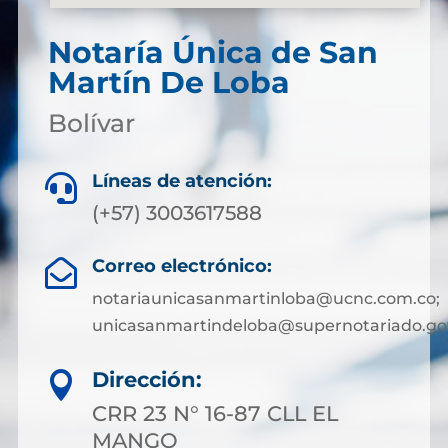
Notaría Única de San
Martín De Loba
Bolívar
Líneas de atención:

(+57) 3003617588
Correo electrónico:

notariaunicasanmartinloba@ucnc.com.co;
unicasanmartindeloba@supernotariado.go
Dirección:

CRR 23 N° 16-87 CLL EL
MANGO