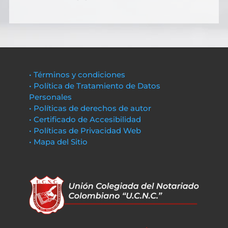
• Términos y condiciones
• Política de Tratamiento de Datos
Personales
• Políticas de derechos de autor
• Certificado de Accesibilidad
• Políticas de Privacidad Web
• Mapa del Sitio