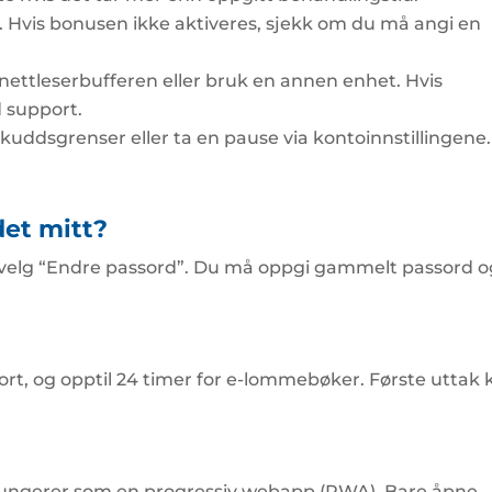
 Hvis bonusen ikke aktiveres, sjekk om du må angi en
ettleserbufferen eller bruk en annen enhet. Hvis
 support.
kuddsgrenser eller ta en pause via kontoinnstillingene.
det mitt?
og velg “Endre passord”. Du må oppgi gammelt passord 
kort, og opptil 24 timer for e-lommebøker. Første uttak
g fungerer som en progressiv webapp (PWA). Bare åpne