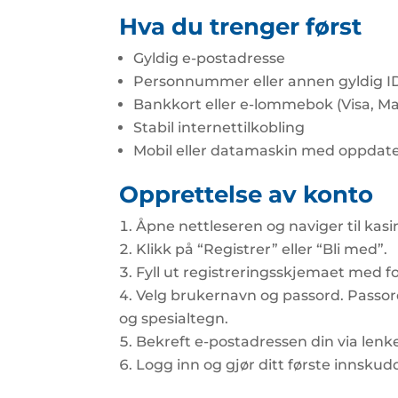
Hva du trenger først
Gyldig e-postadresse
Personnummer eller annen gyldig I
Bankkort eller e-lommebok (Visa, Mast
Stabil internettilkobling
Mobil eller datamaskin med oppdate
Opprettelse av konto
Åpne nettleseren og naviger til kas
Klikk på “Registrer” eller “Bli med”.
Fyll ut registreringsskjemaet med fo
Velg brukernavn og passord. Passor
og spesialtegn.
Bekreft e-postadressen din via lenk
Logg inn og gjør ditt første innskud