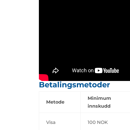
Betalingsmetoder
Minimum
Metode
innskudd
Visa
100 NOK