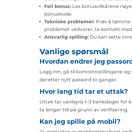
Feil bonus:
Les bonusvilkårene nøye.
bonuskode.
Tekniske problemer:
Prøv å tømme n
problemet vedvarer, ta kontakt med
Ansvarlig spilling:
Du kan sette inns
Vanlige spørsmål
Hvordan endrer jeg passor
Logg inn, gå til kontoinnstillingene 
deretter nytt passord to ganger.
Hvor lang tid tar et uttak?
Uttak tar vanligvis 1–3 bankdager for 
ta lenger tid på grunn av verifisering.
Kan jeg spille på mobil?
Ja, nettsiden er mobiloptimalisert o