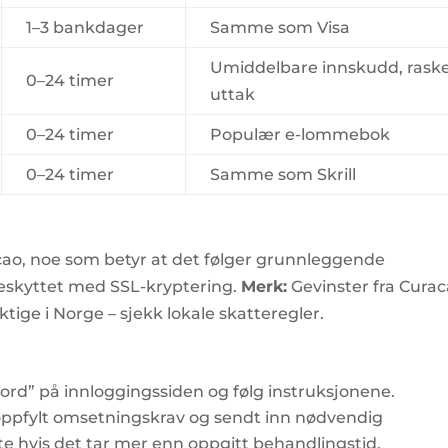
1–3 bankdager
Samme som Visa
Umiddelbare innskudd, rask
0–24 timer
uttak
0–24 timer
Populær e-lommebok
0–24 timer
Samme som Skrill
cao, noe som betyr at det følger grunnleggende
 beskyttet med SSL-kryptering.
Merk:
Gevinster fra Curac
ktige i Norge – sjekk lokale skatteregler.
ord” på innloggingssiden og følg instruksjonene.
oppfylt omsetningskrav og sendt inn nødvendig
 hvis det tar mer enn oppgitt behandlingstid.