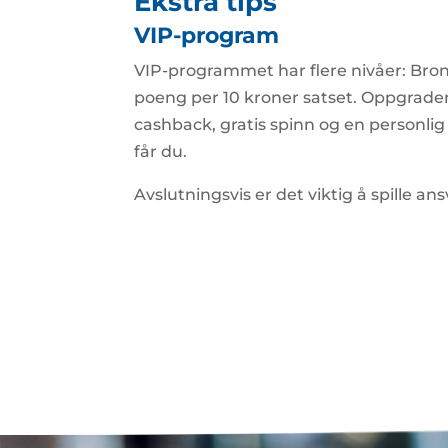
Ekstra tips
VIP-program
VIP-programmet har flere nivåer: Bronse
poeng per 10 kroner satset. Oppgrader
cashback, gratis spinn og en personlig 
får du.
Avslutningsvis er det viktig å spille ans