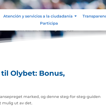
Atención y servicios a la ciudadanía
Transparen
Participa
ide til Olybet: Bonus, utbetalinger og tips
til Olybet: Bonus,
urransepreget marked, og denne steg-for-steg-guiden
 mulig ut av det.