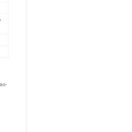
e
ao-