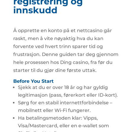
registrering og
innskudd
Å opprette en konto på et nettcasino går
raskt, men å vite nøyaktig hva du kan
forvente ved hvert trinn sparer tid og
frustrasjon. Denne guiden tar deg gjennom
hele prosessen hos Ding casino, fra før du
starter til du gjør dine første uttak.
Before You Start
Sjekk at du er over 18 år og har gyldig
legitimasjon (pass, førerkort eller ID-kort).
Sørg for en stabil internettforbindelse –
mobilnett eller Wi-Fi fungerer.
Ha betalingsmetoden klar: Vipps,
Visa/Mastercard, eller en e-wallet som