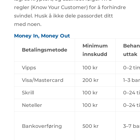
regler (Know Your Customer) for å forhindre
svindel. Husk å ikke dele passordet ditt
med noen.
Money In, Money Out
Minimum
Behan
Betalingsmetode
innskudd
uttak
Vipps
100 kr
0–2 ti
Visa/Mastercard
200 kr
1–3 b
Skrill
100 kr
0–24 t
Neteller
100 kr
0–24 t
Bankoverføring
500 kr
3–7 b