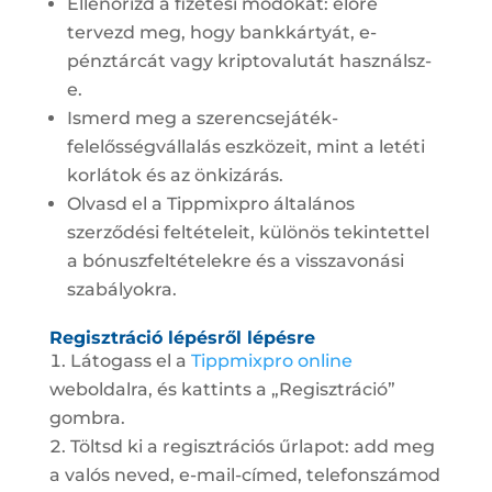
Ellenőrizd a fizetési módokat: előre
tervezd meg, hogy bankkártyát, e-
pénztárcát vagy kriptovalutát használsz-
e.
Ismerd meg a szerencsejáték-
felelősségvállalás eszközeit, mint a letéti
korlátok és az önkizárás.
Olvasd el a Tippmixpro általános
szerződési feltételeit, különös tekintettel
a bónuszfeltételekre és a visszavonási
szabályokra.
Regisztráció lépésről lépésre
Látogass el a
Tippmixpro online
weboldalra, és kattints a „Regisztráció”
gombra.
Töltsd ki a regisztrációs űrlapot: add meg
a valós neved, e-mail-címed, telefonszámod