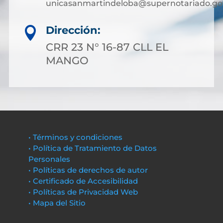
unicasanmartindeloba@supernotariado.go
Dirección:

CRR 23 N° 16-87 CLL EL
MANGO
• Términos y condiciones
• Política de Tratamiento de Datos
Personales
• Políticas de derechos de autor
• Certificado de Accesibilidad
• Políticas de Privacidad Web
• Mapa del Sitio