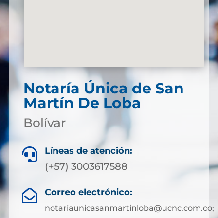
Notaría Única de San
Martín De Loba
Bolívar
Líneas de atención:

(+57) 3003617588
Correo electrónico:

notariaunicasanmartinloba@ucnc.com.co;