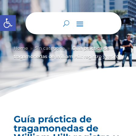
Abrir barra de herramientas
Home
Sin categoría
Guía práctica de
9
9
tragamonedas de William Hill: registro y retiro
Guía práctica de
tragamonedas de