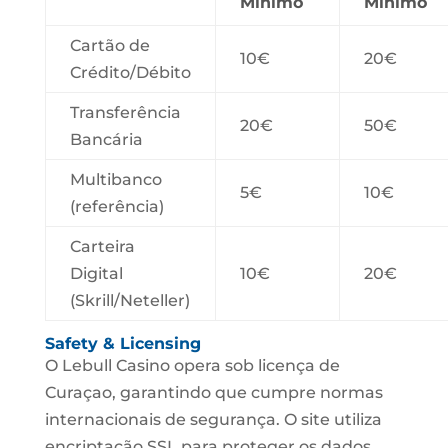
Mínimo
Mínimo
Cartão de
10€
20€
Crédito/Débito
Transferência
20€
50€
Bancária
Multibanco
5€
10€
(referência)
Carteira
Digital
10€
20€
(Skrill/Neteller)
Safety & Licensing
O Lebull Casino opera sob licença de
Curaçao, garantindo que cumpre normas
internacionais de segurança. O site utiliza
encriptação SSL para proteger os dados