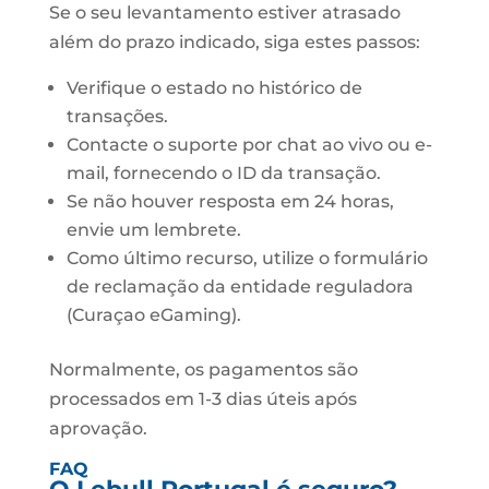
Se o seu levantamento estiver atrasado
além do prazo indicado, siga estes passos:
Verifique o estado no histórico de
transações.
Contacte o suporte por chat ao vivo ou e-
mail, fornecendo o ID da transação.
Se não houver resposta em 24 horas,
envie um lembrete.
Como último recurso, utilize o formulário
de reclamação da entidade reguladora
(Curaçao eGaming).
Normalmente, os pagamentos são
processados em 1-3 dias úteis após
aprovação.
FAQ