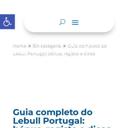
Abrir barra de herramientas
Home
Sin categoría
Guia completo do
9
9
Lebull Portugal: bónus, registo e dicas
Guia completo do
Lebull Portugal: