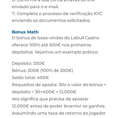
enviado para o e-mail.
Complete o processo de verificação KYC
enviando os documentos solicitados.
Bonus Math
O bónus de boas-vindas do Lebull Casino
oferece 100% até 500€ nos primeiros
depósitos. Vejamos um exemplo prático:
Depósito: 200€
Bónus: 200€ (100% de 200€)
Saldo total: 400€
Requisitos de aposta: 30x o valor do bónus +
depósito = 30×400€ = 12.000€
Isto significa que precisa de apostar
12.000€ antes de poder levantar os ganhos.
Assumindo uma taxa de retorno ao jogador