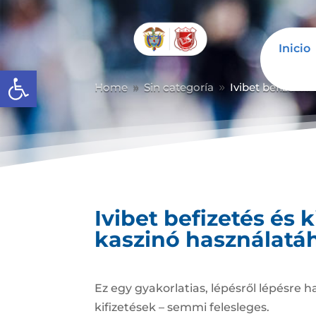
Inicio
Abrir barra de herramientas
Home
Sin categoría
Ivibet befizetés
9
9
Ivibet befizetés és 
kaszinó használatá
Ez egy gyakorlatias, lépésről lépésre h
kifizetések – semmi felesleges.