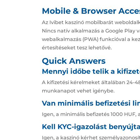
Mobile & Browser Acce
Az Ivibet kaszinó mobilbarát weboldal
Nincs natív alkalmazás a Google Play 
webalkalmazás (PWA) funkcióval a kezd
értesítéseket tesz lehetővé.
Quick Answers
Mennyi időbe telik a kifize
A kifizetési kérelmeket általában 24-48
munkanapot vehet igénybe.
Van minimális befizetési li
Igen, a minimális befizetés 1000 HUF, 
Kell KYC-igazolást benyúj
Igen, a kaszinó kérhet személyazonosít