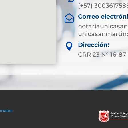
(+57) 300361758
Correo electrón

notariaunicasa
unicasanmartin
Dirección:

CRR 23 N° 16-8
onales