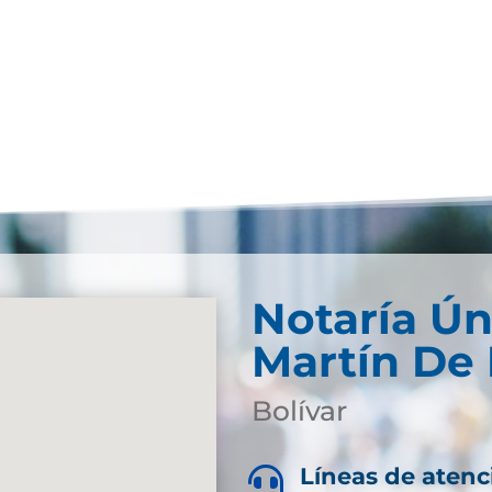
Notaría Ún
Martín De
Bolívar
Líneas de atenc
