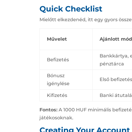
Quick Checklist
Mielőtt elkezdenéd, itt egy gyors össze
Művelet
Ajánlott mó
Bankkártya, 
Befizetés
pénztárca
Bónusz
Első befizeté
igénylése
Kifizetés
Banki átutalá
Fontos:
A 1000 HUF minimális befizeté
játékosoknak.
Creating Your Account