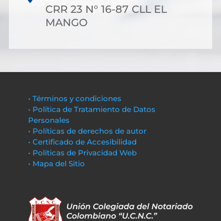
CRR 23 N° 16-87 CLL EL
MANGO
• Términos y condiciones
• Política de Tratamiento de Datos
Personales
• Políticas de derechos de autor
• Certificado de Accesibilidad
• Políticas de Privacidad Web
• Mapa del Sitio