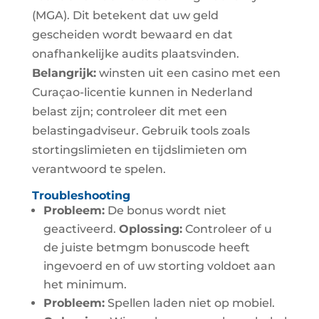
(MGA). Dit betekent dat uw geld
gescheiden wordt bewaard en dat
onafhankelijke audits plaatsvinden.
Belangrijk:
winsten uit een casino met een
Curaçao-licentie kunnen in Nederland
belast zijn; controleer dit met een
belastingadviseur. Gebruik tools zoals
stortingslimieten en tijdslimieten om
verantwoord te spelen.
Troubleshooting
Probleem:
De bonus wordt niet
geactiveerd.
Oplossing:
Controleer of u
de juiste betmgm bonuscode heeft
ingevoerd en of uw storting voldoet aan
het minimum.
Probleem:
Spellen laden niet op mobiel.