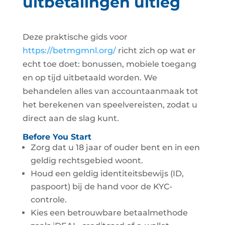
uitbetalingen uitleg
Deze praktische gids voor
https://betmgmnl.org/
richt zich op wat er
echt toe doet: bonussen, mobiele toegang
en op tijd uitbetaald worden. We
behandelen alles van accountaanmaak tot
het berekenen van speelvereisten, zodat u
direct aan de slag kunt.
Before You Start
Zorg dat u 18 jaar of ouder bent en in een
geldig rechtsgebied woont.
Houd een geldig identiteitsbewijs (ID,
paspoort) bij de hand voor de KYC-
controle.
Kies een betrouwbare betaalmethode