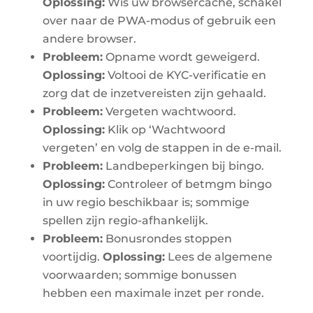
Oplossing:
Wis uw browsercache, schakel
over naar de PWA-modus of gebruik een
andere browser.
Probleem:
Opname wordt geweigerd.
Oplossing:
Voltooi de KYC-verificatie en
zorg dat de inzetvereisten zijn gehaald.
Probleem:
Vergeten wachtwoord.
Oplossing:
Klik op ‘Wachtwoord
vergeten’ en volg de stappen in de e-mail.
Probleem:
Landbeperkingen bij bingo.
Oplossing:
Controleer of betmgm bingo
in uw regio beschikbaar is; sommige
spellen zijn regio-afhankelijk.
Probleem:
Bonusrondes stoppen
voortijdig.
Oplossing:
Lees de algemene
voorwaarden; sommige bonussen
hebben een maximale inzet per ronde.