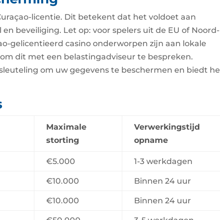
uraçao-licentie. Dit betekent dat het voldoet aan
 en beveiliging. Let op: voor spelers uit de EU of Noord-
o-gelicentieerd casino onderworpen zijn aan lokale
 om dit met een belastingadviseur te bespreken.
rsleuteling om uw gegevens te beschermen en biedt he
s
Maximale
Verwerkingstijd
storting
opname
€5.000
1-3 werkdagen
€10.000
Binnen 24 uur
€10.000
Binnen 24 uur