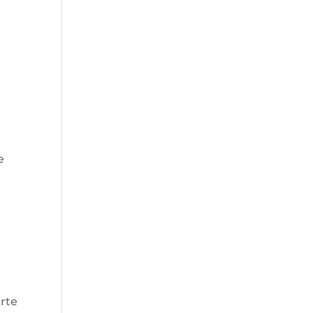
e
arte