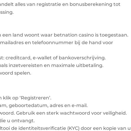
ndelt alles van registratie en bonusberekening tot
ssing.
in een land woont waar betnation casino is toegestaan.
e-mailadres en telefoonnummer bij de hand voor
t: creditcard, e-wallet of bankoverschrijving.
ls inzetvereisten en maximale uitbetaling.
twoord spelen.
klik op ‘Registreren’.
aam, geboortedatum, adres en e-mail.
oord. Gebruik een sterk wachtwoord voor veiligheid.
die u ontvangt.
tooi de identiteitsverificatie (KYC) door een kopie van 