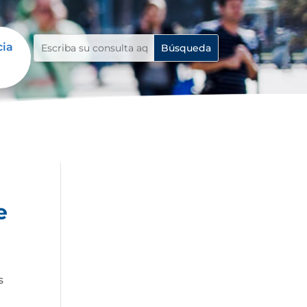
cia
e
s