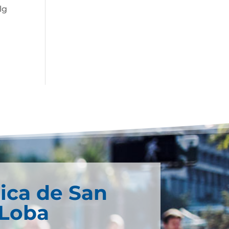
lg
ica de San
 Loba