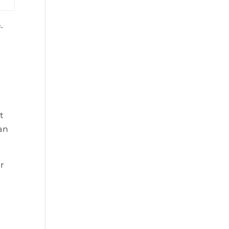
.
t
an
r