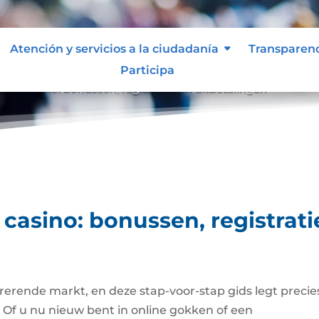
Atención y servicios a la ciudadanía
Transparen
Participa
ion casino: bonussen, registratie en uitbetalingen
 casino: bonussen, registrati
rerende markt, en deze stap-voor-stap gids legt precie
. Of u nu nieuw bent in online gokken of een