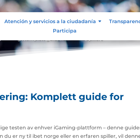
Atención y servicios a la ciudadanía
Transparen
Participa
gistrering: Komplett guide for norske spillere
rering: Komplett guide for
rkelige testen av enhver iGaming-plattform – denne guid
u er ny til ibet norge eller en erfaren spiller, vil denn