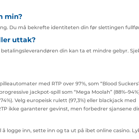
en min?
g. Du må bekrefte identiteten din før slettingen fullfø
ler uttak?
n betalingsleverandøren din kan ta et mindre gebyr. Sje
spilleautomater med RTP over 97%, som “Blood Suckers
 progressive jackpot-spill som “Mega Moolah” (88%–94%
74%). Velg europeisk rulett (97,3%) eller blackjack med
 RTP ikke garanterer gevinst, men forbedrer sjansene d
å logge inn, sette inn og ta ut på ibet online casino. L