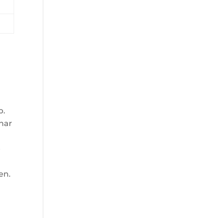
p.
har
e
en.