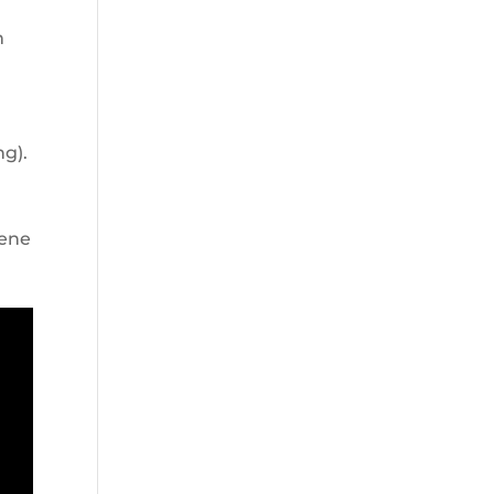
m
ng).
rene