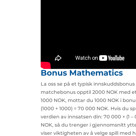
Bonus Mathematics
La oss se på et typisk innskuddsbonus f
matchebonus opptil 2000 NOK med et o
1000 NOK, mottar du 1000 NOK i bonus 
(1000 + 1000) = 70 000 NOK. Hvis du s
verdien av innsatsen din: 70 000 × (1 –
NOK, så du trenger i gjennomsnitt ytte
viser viktigheten av å velge spill med