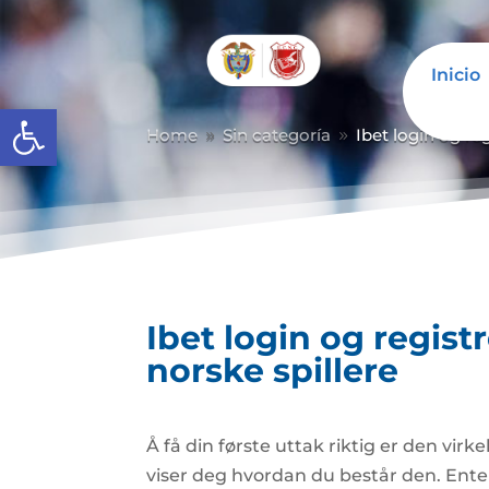
Inicio
Abrir barra de herramientas
Home
Sin categoría
Ibet login og re
9
9
Ibet login og regist
norske spillere
Å få din første uttak riktig er den vi
viser deg hvordan du består den. Enten d