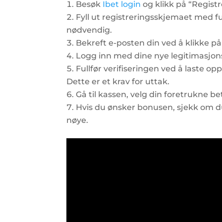
Besøk
Ibet login
og klikk på “Registre
Fyll ut registreringsskjemaet med f
nødvendig.
Bekreft e-posten din ved å klikke på
Logg inn med dine nye legitimasjon
Fullfør verifiseringen ved å laste op
Dette er et krav for uttak.
Gå til kassen, velg din foretrukne b
Hvis du ønsker bonusen, sjekk om d
nøye.