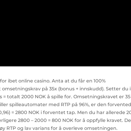
or ibet online casino. Anta at du får en 100%
msetningskrav på 35x (bonus + innskudd). Setter du 
= totalt 2000 NOK å spille for. Omsetningskravet er 35
piller spilleautomater med RTP på 96%, er den forvente
 0,96) = 2800 NOK i forventet tap. Men du har allerede 
rligere 2800 – 2000 = 800 NOK for å oppfylle kravet. De
 høy RTP og lav varians for å overleve omsetningen.