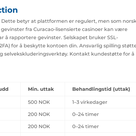
ction
. Dette betyr at plattformen er regulert, men som nors
gevinster fra Curacao-lisensierte casinoer kan være
var å rapportere gevinster. Selskapet bruker SSL-
2FA) for å beskytte kontoen din. Ansvarlig spilling støtt
 selvekskluderingsverktøy. Kontakt kundestøtte for å
kudd
Min. uttak
Behandlingstid (uttak)
500 NOK
1–3 virkedager
200 NOK
0–24 timer
200 NOK
0–24 timer