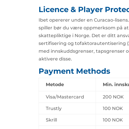
Licence & Player Prote
Ibet opererer under en Curacao-lisens
spiller bør du være oppmerksom på at 
skattepliktige i Norge. Det er ditt ans
sertifisering og tofaktorautentisering (
med innskuddsgrenser, tapsgrenser og
aktivere disse.
Payment Methods
Metode
Min. inns
Visa/Mastercard
200 NOK
Trustly
100 NOK
Skrill
100 NOK