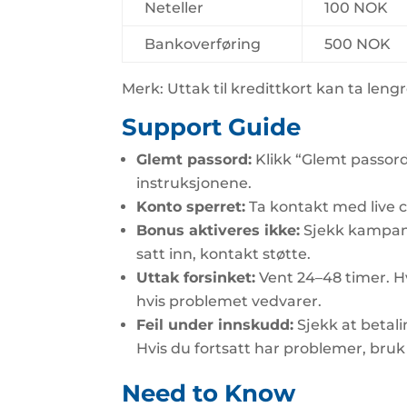
Neteller
100 NOK
Bankoverføring
500 NOK
Merk: Uttak til kredittkort kan ta lengre
Support Guide
Glemt passord:
Klikk “Glemt passord”
instruksjonene.
Konto sperret:
Ta kontakt med live c
Bonus aktiveres ikke:
Sjekk kampanj
satt inn, kontakt støtte.
Uttak forsinket:
Vent 24–48 timer. H
hvis problemet vedvarer.
Feil under innskudd:
Sjekk at betal
Hvis du fortsatt har problemer, bruk
Need to Know