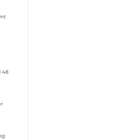
emt
l 48
er
 og