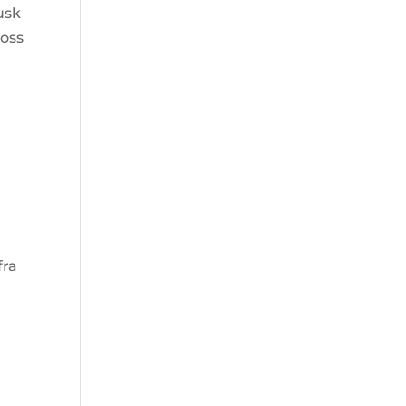
usk
 oss
fra