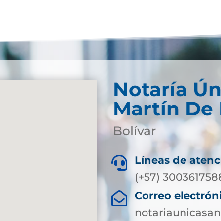
Notaría Ún
Martín De
Bolívar
Líneas de atenc

(+57) 300361758
Correo electrón

notariaunicasa