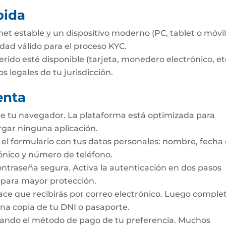
pida
et estable y un dispositivo moderno (PC, tablet o móvil
ad válido para el proceso KYC.
rido esté disponible (tarjeta, monedero electrónico, etc
s legales de tu jurisdicción.
enta
esde tu navegador. La plataforma está optimizada para
rgar ninguna aplicación.
a el formulario con tus datos personales: nombre, fecha
rónico y número de teléfono.
ntraseña segura. Activa la autenticación en dos pasos
d para mayor protección.
ce que recibirás por correo electrónico. Luego comple
una copia de tu DNI o pasaporte.
onando el método de pago de tu preferencia. Muchos