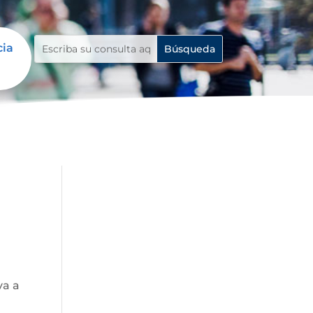
cia
va a