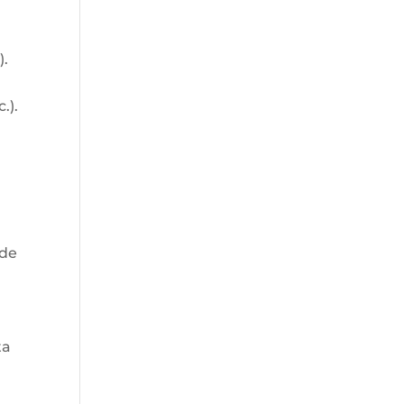
).
.).
 de
ta