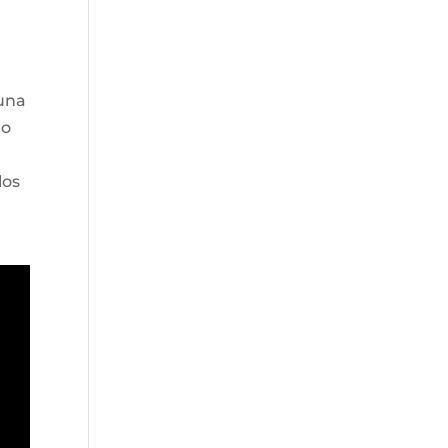
 una
eo
los