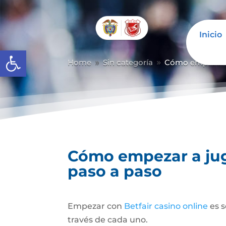
Inicio
Abrir barra de herramientas
Home
Sin categoría
Cómo empezar a 
9
9
Cómo empezar a juga
paso a paso
Empezar con
Betfair casino online
es s
través de cada uno.