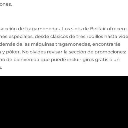
iones.
 sección de tragamonedas. Los slots de Betfair ofrecen
es especiales, desde clásicos de tres rodillos hasta vid
. Además de las máquinas tragamonedas, encontrarás
y póker. No olvides revisar la sección de promociones: 
o de bienvenida que puede incluir giros gratis o un
o.