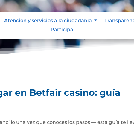
Atención y servicios a la ciudadanía
Transparen
Participa
jugar en Betfair casino: guía paso a paso
r en Betfair casino: guía
encillo una vez que conoces los pasos — esta guía te lle