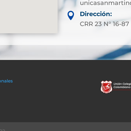
unicasanmartin
Dirección:

CRR 23 N° 16-8
onales