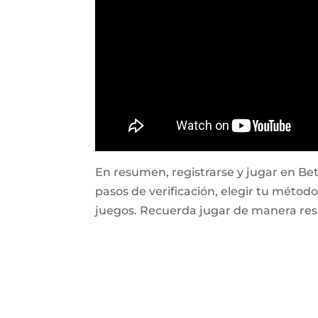
En resumen, registrarse y jugar en Betf
pasos de verificación, elegir tu método
juegos. Recuerda jugar de manera res