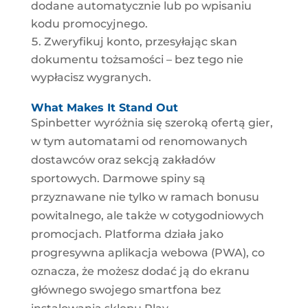
dodane automatycznie lub po wpisaniu
kodu promocyjnego.
Zweryfikuj konto, przesyłając skan
dokumentu tożsamości – bez tego nie
wypłacisz wygranych.
What Makes It Stand Out
Spinbetter wyróżnia się szeroką ofertą gier,
w tym automatami od renomowanych
dostawców oraz sekcją zakładów
sportowych. Darmowe spiny są
przyznawane nie tylko w ramach bonusu
powitalnego, ale także w cotygodniowych
promocjach. Platforma działa jako
progresywna aplikacja webowa (PWA), co
oznacza, że możesz dodać ją do ekranu
głównego swojego smartfona bez