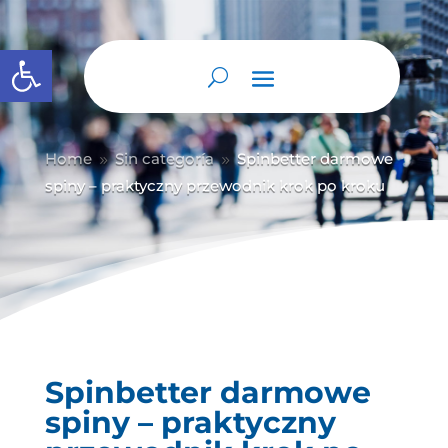
Abrir barra de herramientas
Home
Sin categoría
Spinbetter darmowe
9
9
spiny – praktyczny przewodnik krok po kroku
Spinbetter darmowe
spiny – praktyczny