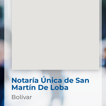
Notaría Única de San
Martín De Loba
Bolívar