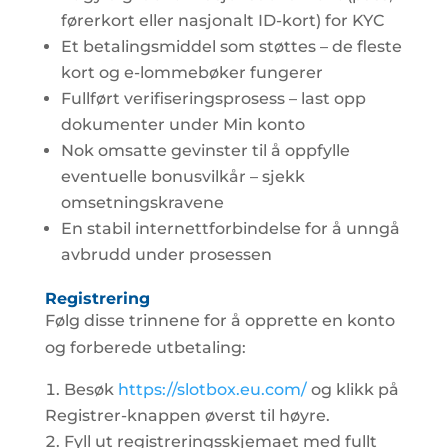
førerkort eller nasjonalt ID-kort) for KYC
Et betalingsmiddel som støttes – de fleste
kort og e-lommebøker fungerer
Fullført verifiseringsprosess – last opp
dokumenter under Min konto
Nok omsatte gevinster til å oppfylle
eventuelle bonusvilkår – sjekk
omsetningskravene
En stabil internettforbindelse for å unngå
avbrudd under prosessen
Registrering
Følg disse trinnene for å opprette en konto
og forberede utbetaling:
Besøk
https://slotbox.eu.com/
og klikk på
Registrer-knappen øverst til høyre.
Fyll ut registreringsskjemaet med fullt