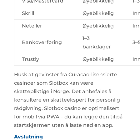
Visa/Mastercard
Øyeblikkelig
1–
Skrill
Øyeblikkelig
In
Neteller
Øyeblikkelig
In
1–3
Bankoverføring
3–
bankdager
Trustly
Øyeblikkelig
In
Husk at gevinster fra Curacao-lisensierte
casinoer som Slotbox kan være
skattepliktige i Norge. Det anbefales å
konsultere en skatteekspert for personlig
rådgivning. Slotbox casino er optimalisert
for mobil via PWA – du kan legge den til på
startskjermen uten å laste ned en app.
Avslutning