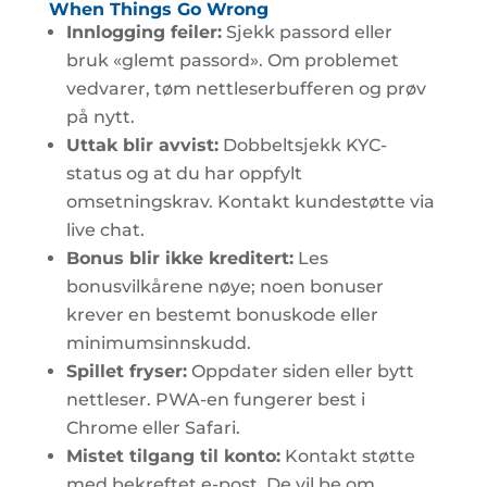
When Things Go Wrong
Innlogging feiler:
Sjekk passord eller
bruk «glemt passord». Om problemet
vedvarer, tøm nettleserbufferen og prøv
på nytt.
Uttak blir avvist:
Dobbeltsjekk KYC-
status og at du har oppfylt
omsetningskrav. Kontakt kundestøtte via
live chat.
Bonus blir ikke kreditert:
Les
bonusvilkårene nøye; noen bonuser
krever en bestemt bonuskode eller
minimumsinnskudd.
Spillet fryser:
Oppdater siden eller bytt
nettleser. PWA-en fungerer best i
Chrome eller Safari.
Mistet tilgang til konto:
Kontakt støtte
med bekreftet e-post. De vil be om