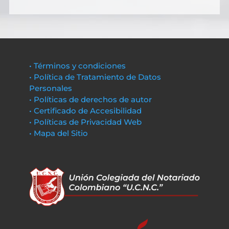
• Términos y condiciones
• Política de Tratamiento de Datos
Personales
• Políticas de derechos de autor
• Certificado de Accesibilidad
• Políticas de Privacidad Web
• Mapa del Sitio