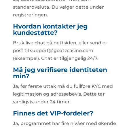
standardvaluta. Du velger dette under
registreringen.
Hvordan kontakter jeg
kundestøtte?
Bruk live chat på nettsiden, eller send e-
post til support@goatzcasino.com
(eksempel). Chat er tilgjengelig 24/7.
Må jeg verifisere identiteten
min?
Ja, før første uttak må du fullføre KYC med
legitimasjon og adressebevis. Dette tar
vanligvis under 24 timer.
Finnes det VIP-fordeler?
Ja, programmet har fire nivåer med økende