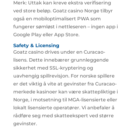
Merk: Uttak kan kreve ekstra verifisering
ved store beløp. Goatz casino Norge tilbyr
også en mobiloptimalisert PWA som
fungerer sømløst i nettleseren – ingen app i
Google Play eller App Store.
Safety & Licensing
Goatz casino drives under en Curacao-
lisens. Dette innebærer grunnleggende
sikkerhet med SSL-kryptering og
uavhengig spillrevisjon. For norske spillere
er det viktig å vite at gevinster fra Curacao-
merkede kasinoer kan være skattepliktige i
Norge, i motsetning til MGA-lisensierte eller
lokalt lisensierte operatører. Vi anbefaler å
rådføre seg med skatteekspert ved større
gevinster.