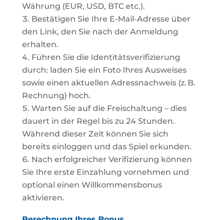
Währung (EUR, USD, BTC etc.).
Bestätigen Sie Ihre E-Mail-Adresse über
den Link, den Sie nach der Anmeldung
erhalten.
Führen Sie die Identitätsverifizierung
durch: laden Sie ein Foto Ihres Ausweises
sowie einen aktuellen Adressnachweis (z. B.
Rechnung) hoch.
Warten Sie auf die Freischaltung – dies
dauert in der Regel bis zu 24 Stunden.
Während dieser Zeit können Sie sich
bereits einloggen und das Spiel erkunden.
Nach erfolgreicher Verifizierung können
Sie Ihre erste Einzahlung vornehmen und
optional einen Willkommensbonus
aktivieren.
Berechnung Ihres Bonus