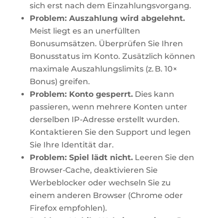
sich erst nach dem Einzahlungsvorgang.
Problem: Auszahlung wird abgelehnt.
Meist liegt es an unerfüllten
Bonusumsätzen. Überprüfen Sie Ihren
Bonusstatus im Konto. Zusätzlich können
maximale Auszahlungslimits (z. B. 10×
Bonus) greifen.
Problem: Konto gesperrt.
Dies kann
passieren, wenn mehrere Konten unter
derselben IP-Adresse erstellt wurden.
Kontaktieren Sie den Support und legen
Sie Ihre Identität dar.
Problem: Spiel lädt nicht.
Leeren Sie den
Browser‑Cache, deaktivieren Sie
Werbeblocker oder wechseln Sie zu
einem anderen Browser (Chrome oder
Firefox empfohlen).