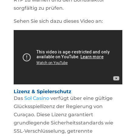
sorgfältig zu prüfen.
Sehen Sie sich dazu dieses Video an:
Lizenz & Spielerschutz
Das
Sol Casino
verfügt über eine gültige
Glücksspiellizenz der Regierung von
Curaçao. Diese Lizenz garantiert
grundlegende Sicherheitsstandards wie
SSL‑Verschlüsselung, getrennte