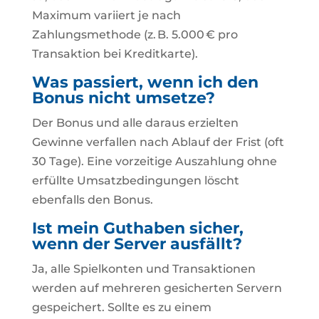
Maximum variiert je nach
Zahlungsmethode (z. B. 5.000 € pro
Transaktion bei Kreditkarte).
Was passiert, wenn ich den
Bonus nicht umsetze?
Der Bonus und alle daraus erzielten
Gewinne verfallen nach Ablauf der Frist (oft
30 Tage). Eine vorzeitige Auszahlung ohne
erfüllte Umsatzbedingungen löscht
ebenfalls den Bonus.
Ist mein Guthaben sicher,
wenn der Server ausfällt?
Ja, alle Spielkonten und Transaktionen
werden auf mehreren gesicherten Servern
gespeichert. Sollte es zu einem