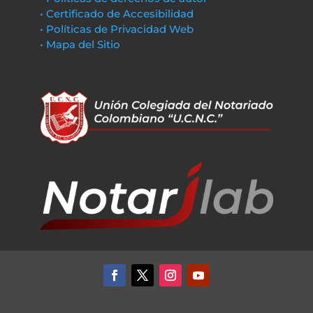
• Certificado de Accesibilidad
• Políticas de Privacidad Web
• Mapa del Sitio