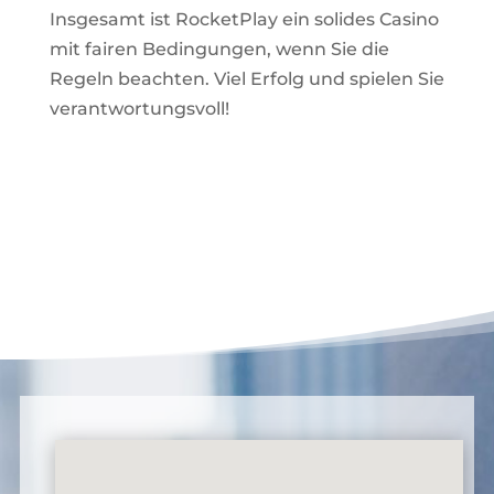
Insgesamt ist RocketPlay ein solides Casino
mit fairen Bedingungen, wenn Sie die
Regeln beachten. Viel Erfolg und spielen Sie
verantwortungsvoll!