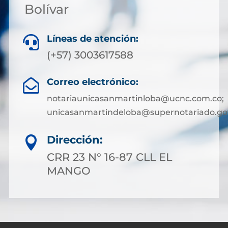
Bolívar
Líneas de atención:

(+57) 3003617588
Correo electrónico:

notariaunicasanmartinloba@ucnc.com.co;
unicasanmartindeloba@supernotariado.go
Dirección:

CRR 23 N° 16-87 CLL EL
MANGO