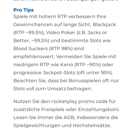
Pro Tips
Spiele mit hohem RTP verbessern Ihre
Gewinnchancen auf lange Sicht. Blackjack
(RTP ~99,5%), Video Poker (z.B. Jacks or
Better, ~99,5%) und bestimmte Slots wie
Blood Suckers (RTP 98%) sind
empfehlenswert. Vermeiden Sie Spiele mit
niedrigem RTP wie Keno (RTP ~90%) oder
progressive Jackpot-Slots (oft unter 95%).
Beachten Sie, dass bei Bonusspielen oft nur
Slots voll zum Umsatz beitragen.
Nutzen Sie den rocketplay promo code für
zusätzliche Freispiele oder Einzahlungsboni.
Lesen Sie immer die AGB, insbesondere die
Spielgewichtungen und Höchsteinsätze.