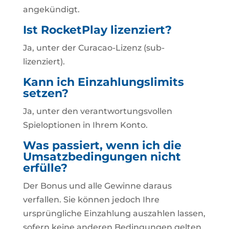
angekündigt.
Ist RocketPlay lizenziert?
Ja, unter der Curacao-Lizenz (sub-
lizenziert).
Kann ich Einzahlungslimits
setzen?
Ja, unter den verantwortungsvollen
Spieloptionen in Ihrem Konto.
Was passiert, wenn ich die
Umsatzbedingungen nicht
erfülle?
Der Bonus und alle Gewinne daraus
verfallen. Sie können jedoch Ihre
ursprüngliche Einzahlung auszahlen lassen,
sofern keine anderen Bedingungen gelten.