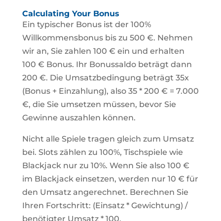
Calculating Your Bonus
Ein typischer Bonus ist der 100%
Willkommensbonus bis zu 500 €. Nehmen
wir an, Sie zahlen 100 € ein und erhalten
100 € Bonus. Ihr Bonussaldo beträgt dann
200 €. Die Umsatzbedingung beträgt 35x
(Bonus + Einzahlung), also 35 * 200 € = 7.000
€, die Sie umsetzen müssen, bevor Sie
Gewinne auszahlen können.
Nicht alle Spiele tragen gleich zum Umsatz
bei. Slots zählen zu 100%, Tischspiele wie
Blackjack nur zu 10%. Wenn Sie also 100 €
im Blackjack einsetzen, werden nur 10 € für
den Umsatz angerechnet. Berechnen Sie
Ihren Fortschritt: (Einsatz * Gewichtung) /
benötigter Umsatz * 100.