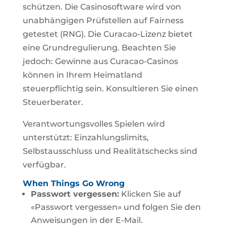
schützen. Die Casinosoftware wird von
unabhängigen Prüfstellen auf Fairness
getestet (RNG). Die Curacao-Lizenz bietet
eine Grundregulierung. Beachten Sie
jedoch: Gewinne aus Curacao-Casinos
können in Ihrem Heimatland
steuerpflichtig sein. Konsultieren Sie einen
Steuerberater.
Verantwortungsvolles Spielen wird
unterstützt: Einzahlungslimits,
Selbstausschluss und Realitätschecks sind
verfügbar.
When Things Go Wrong
Passwort vergessen:
Klicken Sie auf
«Passwort vergessen» und folgen Sie den
Anweisungen in der E-Mail.