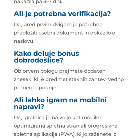
nakazila pa 3–7 dni.
Ali je potrebna verifikacija?
Da, pred prvim dvigom je potrebno
predložiti osebni dokument in dokazilo o
naslovu.
Kako deluje bonus
dobrodošlice?
Ob prvem pologu prejmete dodaten
znesek, ki je predmet stavnih zahtev. Vedno
preberite pogoje.
Ali lahko igram na mobilni
napravi?
Da, igralnica je na voljo kot mobilno
optimizirana spletna stran ali progresivna
spletna aplikacija (PWA), ki jo zaženete iz