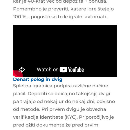
kar je 40-krat več od depozita + bonusa.
Pomembno je preveriti, katere igre štejejo
100 % – pogosto so to le igralni avtomati.
Denar: polog in dvig
Spletna igralnica podpira različne načine
plačil. Depoziti so običajno takojšnji, dvigi
pa trajajo od nekaj ur do nekaj dni, odvisno
od metode. Pri prvem dvigu je obvezna
verifikacija identitete (KYC). Priporočljivo je
predložiti dokumente že pred prvim