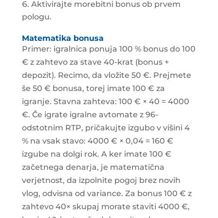
Aktivirajte morebitni bonus ob prvem
pologu.
Matematika bonusa
Primer: igralnica ponuja 100 % bonus do 100
€ z zahtevo za stave 40-krat (bonus +
depozit). Recimo, da vložite 50 €. Prejmete
še 50 € bonusa, torej imate 100 € za
igranje. Stavna zahteva: 100 € × 40 = 4000
€. Če igrate igralne avtomate z 96-
odstotnim RTP, pričakujte izgubo v višini 4
% na vsak stavo: 4000 € × 0,04 = 160 €
izgube na dolgi rok. A ker imate 100 €
začetnega denarja, je matematična
verjetnost, da izpolnite pogoj brez novih
vlog, odvisna od variance. Za bonus 100 € z
zahtevo 40× skupaj morate staviti 4000 €,