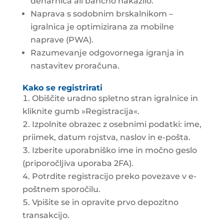
denarnica ali bančno nakazilo.
Naprava s sodobnim brskalnikom –
igralnica je optimizirana za mobilne
naprave (PWA).
Razumevanje odgovornega igranja in
nastavitev proračuna.
Kako se registrirati
Obiščite uradno spletno stran igralnice in
kliknite gumb »Registracija«.
Izpolnite obrazec z osebnimi podatki: ime,
priimek, datum rojstva, naslov in e-pošta.
Izberite uporabniško ime in močno geslo
(priporočljiva uporaba 2FA).
Potrdite registracijo preko povezave v e-
poštnem sporočilu.
Vpišite se in opravite prvo depozitno
transakcijo.