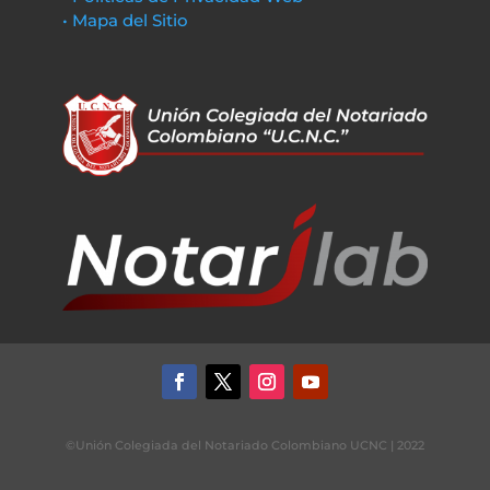
• Mapa del Sitio
©Unión Colegiada del Notariado Colombiano UCNC | 2022