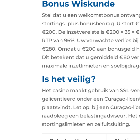
Bonus Wiskunde
Stel dat u een welkomstbonus ontvang
stortings- plus bonusbedrag. U stort €
€200. De inzetvereiste is €200 × 35 =
RTP van 96%. Uw verwachte verlies bij h
€280. Omdat u €200 aan bonusgeld hee
Dit betekent dat u gemiddeld €80 verli
maximale inzetlimieten en spelbijdrag
Is het veilig?
Het casino maakt gebruik van SSL-ver
gelicentieerd onder een Curaçao-licen
plaatsvindt. Let op: bij een Curaçao-li
raadpleeg een belastingadviseur. Het 
stortingslimieten en zelfuitsluiting.