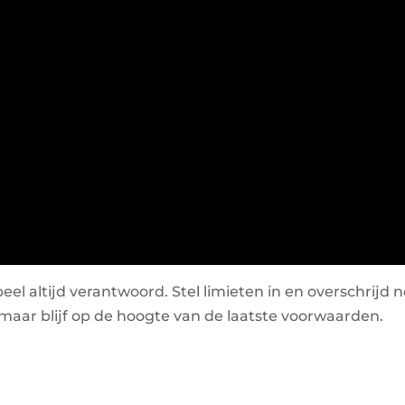
eel altijd verantwoord. Stel limieten in en overschrijd n
maar blijf op de hoogte van de laatste voorwaarden.