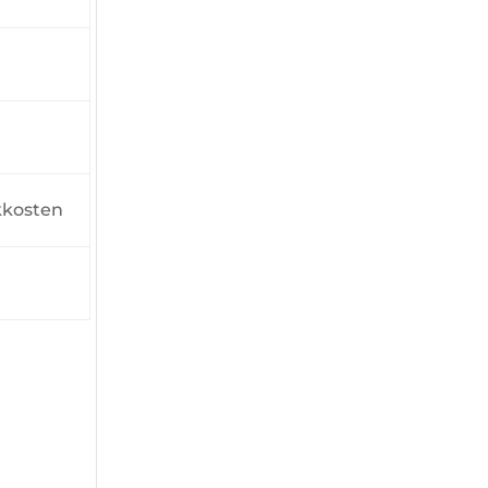
k
kosten