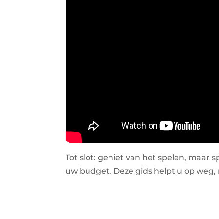
Tot slot: geniet van het spelen, maar sp
uw budget. Deze gids helpt u op weg, 