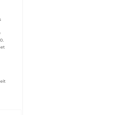
t
s
=
0.
met
eit