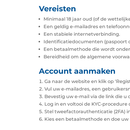
Vereisten
Minimaal 18 jaar oud (of de wettelijke
Een geldig e-mailadres en telefoo
Een stabiele internetverbinding.
Identificatiedocumenten (paspoort of 
Een betaalmethode die wordt onders
Bereidheid om de algemene voorwa
Account aanmaken
Ga naar de website en klik op ‘Regis
Vul uw e-mailadres, een gebruikers
Bevestig uw e-mail via de link die u
Log in en voltooi de KYC-procedure
Stel tweefactorauthenticatie (2FA) in
Kies een betaalmethode en doe uw e