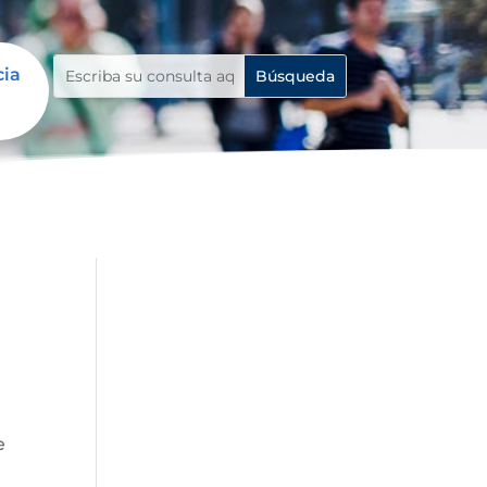
cia
e