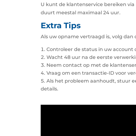
U kunt de klantenservice bereiken via l
duurt meestal maximaal 24 uur.
Extra Tips
Als uw opname vertraagd is, volg dan
Controleer de status in uw account
Wacht 48 uur na de eerste verwerkin
Neem contact op met de klantenservi
Vraag om een transactie-ID voor ver
Als het probleem aanhoudt, stuur e
details.