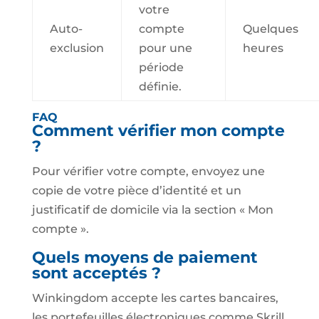
votre
Auto-
compte
Quelques
exclusion
pour une
heures
période
définie.
FAQ
Comment vérifier mon compte
?
Pour vérifier votre compte, envoyez une
copie de votre pièce d’identité et un
justificatif de domicile via la section « Mon
compte ».
Quels moyens de paiement
sont acceptés ?
Winkingdom accepte les cartes bancaires,
les portefeuilles électroniques comme Skrill