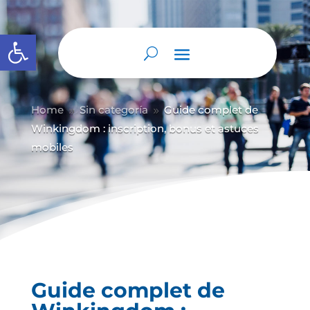
Abrir barra de herramientas
Home
Sin categoría
Guide complet de
9
9
Winkingdom : inscription, bonus et astuces
mobiles
Guide complet de