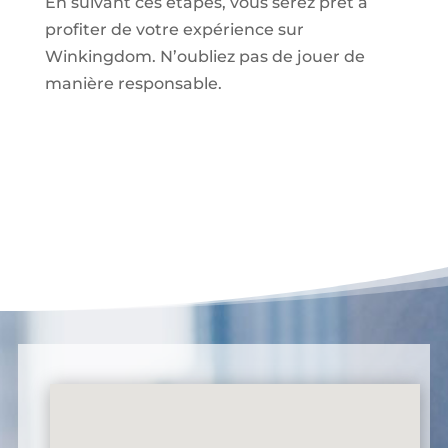
En suivant ces étapes, vous serez prêt à
profiter de votre expérience sur
Winkingdom. N’oubliez pas de jouer de
manière responsable.