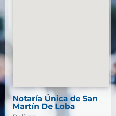
Notaría Única de San
Martín De Loba