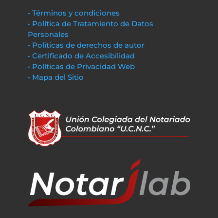
• Términos y condiciones
• Política de Tratamiento de Datos
Personales
• Políticas de derechos de autor
• Certificado de Accesibilidad
• Políticas de Privacidad Web
• Mapa del Sitio