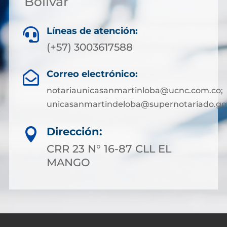
Bolívar
Líneas de atención:

(+57) 3003617588
Correo electrónico:

notariaunicasanmartinloba@ucnc.com.co;
unicasanmartindeloba@supernotariado.go
Dirección:

CRR 23 N° 16-87 CLL EL
MANGO