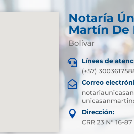
Notaría Ún
Martín De
Bolívar
Líneas de atenc

(+57) 300361758
Correo electrón

notariaunicasa
unicasanmartin
Dirección:

CRR 23 N° 16-8