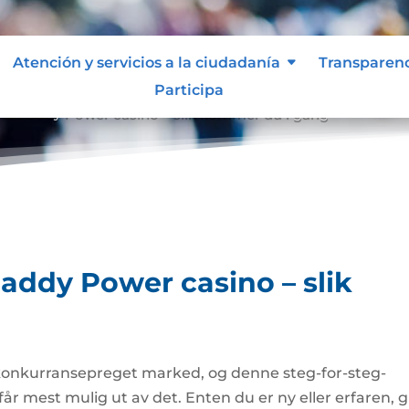
Atención y servicios a la ciudadanía
Transparen
Participa
til Paddy Power casino – slik kommer du i gang
Paddy Power casino – slik
et konkurransepreget marked, og denne steg-for-steg-
år mest mulig ut av det. Enten du er ny eller erfaren, g