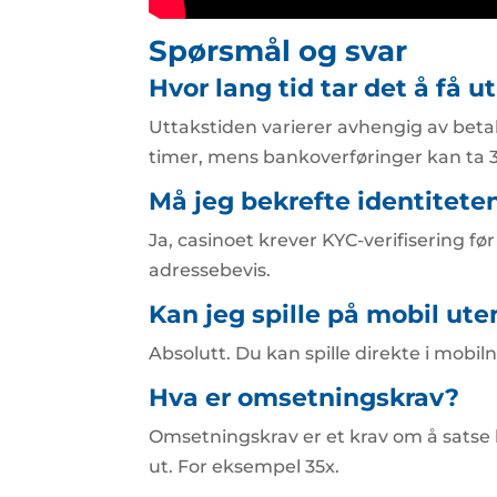
Spørsmål og svar
Hvor lang tid tar det å få u
Uttakstiden varierer avhengig av bet
timer, mens bankoverføringer kan ta 3
Må jeg bekrefte identitete
Ja, casinoet krever KYC-verifisering fø
adressebevis.
Kan jeg spille på mobil ut
Absolutt. Du kan spille direkte i mobil
Hva er omsetningskrav?
Omsetningskrav er et krav om å satse b
ut. For eksempel 35x.