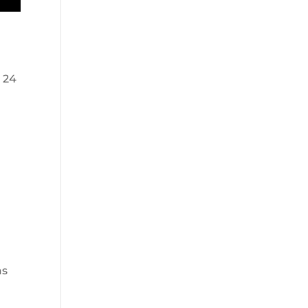
 24
as