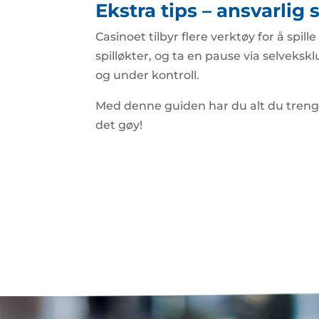
Ekstra tips – ansvarlig s
Casinoet tilbyr flere verktøy for å spil
spilløkter, og ta en pause via selveksk
og under kontroll.
Med denne guiden har du alt du trenger
det gøy!