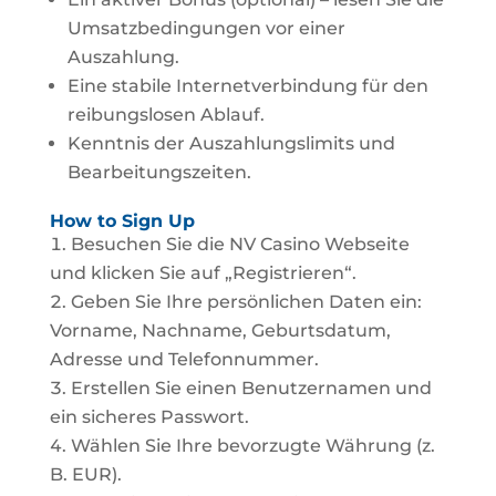
Umsatzbedingungen vor einer
Auszahlung.
Eine stabile Internetverbindung für den
reibungslosen Ablauf.
Kenntnis der Auszahlungslimits und
Bearbeitungszeiten.
How to Sign Up
Besuchen Sie die NV Casino Webseite
und klicken Sie auf „Registrieren“.
Geben Sie Ihre persönlichen Daten ein:
Vorname, Nachname, Geburtsdatum,
Adresse und Telefonnummer.
Erstellen Sie einen Benutzernamen und
ein sicheres Passwort.
Wählen Sie Ihre bevorzugte Währung (z.
B. EUR).