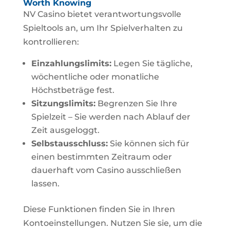
Worth Knowing
NV Casino bietet verantwortungsvolle
Spieltools an, um Ihr Spielverhalten zu
kontrollieren:
Einzahlungslimits:
Legen Sie tägliche,
wöchentliche oder monatliche
Höchstbeträge fest.
Sitzungslimits:
Begrenzen Sie Ihre
Spielzeit – Sie werden nach Ablauf der
Zeit ausgeloggt.
Selbstausschluss:
Sie können sich für
einen bestimmten Zeitraum oder
dauerhaft vom Casino ausschließen
lassen.
Diese Funktionen finden Sie in Ihren
Kontoeinstellungen. Nutzen Sie sie, um die