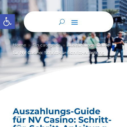
Abrir barra de herramientas
Home
Sin categoría
Auszahlungs-Guide
9
9
für NV Casino: Schritt-für-Schritt-Anleitung
Auszahlungs-Guide
für NV Casino: Schritt-