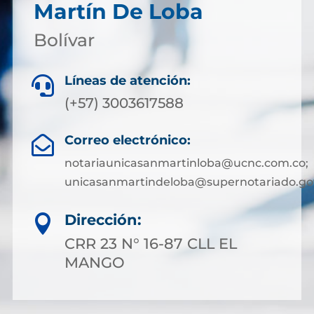
Martín De Loba
Bolívar
Líneas de atención:

(+57) 3003617588
Correo electrónico:

notariaunicasanmartinloba@ucnc.com.co;
unicasanmartindeloba@supernotariado.go
Dirección:

CRR 23 N° 16-87 CLL EL
MANGO