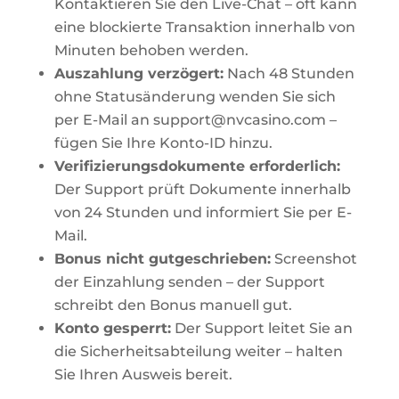
Kontaktieren Sie den Live-Chat – oft kann
eine blockierte Transaktion innerhalb von
Minuten behoben werden.
Auszahlung verzögert:
Nach 48 Stunden
ohne Statusänderung wenden Sie sich
per E-Mail an support@nvcasino.com –
fügen Sie Ihre Konto-ID hinzu.
Verifizierungsdokumente erforderlich:
Der Support prüft Dokumente innerhalb
von 24 Stunden und informiert Sie per E-
Mail.
Bonus nicht gutgeschrieben:
Screenshot
der Einzahlung senden – der Support
schreibt den Bonus manuell gut.
Konto gesperrt:
Der Support leitet Sie an
die Sicherheitsabteilung weiter – halten
Sie Ihren Ausweis bereit.