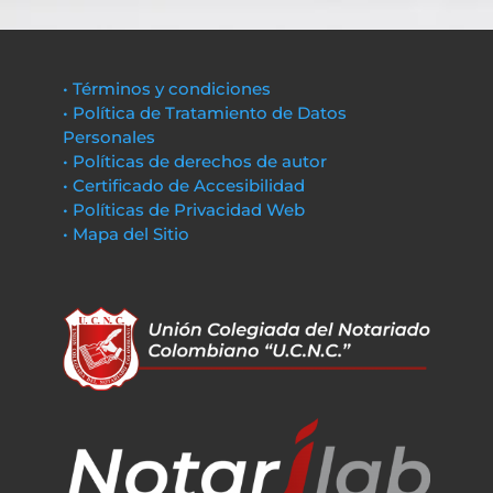
• Términos y condiciones
• Política de Tratamiento de Datos
Personales
• Políticas de derechos de autor
• Certificado de Accesibilidad
• Políticas de Privacidad Web
• Mapa del Sitio