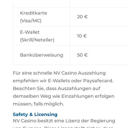
Kreditkarte
20 €
(Visa/MC)
E-Wallet
10 €
(Skrill/Neteller)
Banküberweisung
50 €
Für eine schnelle NV Casino Auszahlung
empfehlen wir E-Wallets oder Paysafecard.
Beachten Sie, dass Auszahlungen auf
demselben Weg wie Einzahlungen erfolgen
müssen, falls möglich.
Safety & Licensing
NV Casino besitzt eine Lizenz der Regierung