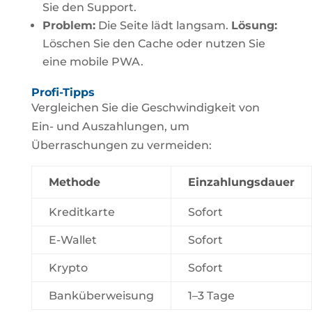
Sie den Support.
Problem:
Die Seite lädt langsam.
Lösung:
Löschen Sie den Cache oder nutzen Sie
eine mobile PWA.
Profi-Tipps
Vergleichen Sie die Geschwindigkeit von
Ein- und Auszahlungen, um
Überraschungen zu vermeiden:
Methode
Einzahlungsdauer
Kreditkarte
Sofort
E-Wallet
Sofort
Krypto
Sofort
Banküberweisung
1–3 Tage