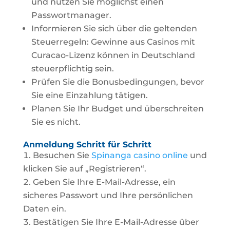
und nutzen Sie möglichst einen
Passwortmanager.
Informieren Sie sich über die geltenden
Steuerregeln: Gewinne aus Casinos mit
Curacao-Lizenz können in Deutschland
steuerpflichtig sein.
Prüfen Sie die Bonusbedingungen, bevor
Sie eine Einzahlung tätigen.
Planen Sie Ihr Budget und überschreiten
Sie es nicht.
Anmeldung Schritt für Schritt
Besuchen Sie
Spinanga casino online
und
klicken Sie auf „Registrieren“.
Geben Sie Ihre E-Mail-Adresse, ein
sicheres Passwort und Ihre persönlichen
Daten ein.
Bestätigen Sie Ihre E-Mail-Adresse über