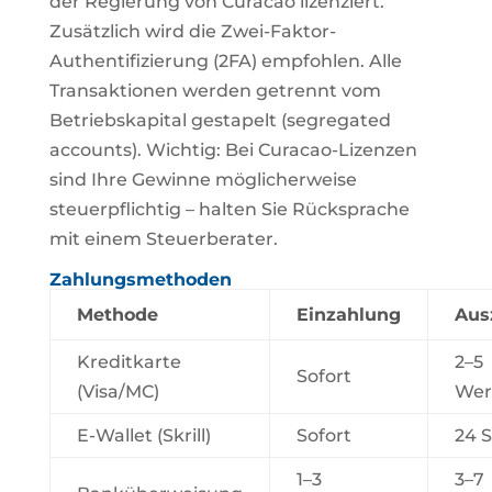
der Regierung von Curacao lizenziert.
Zusätzlich wird die Zwei-Faktor-
Authentifizierung (2FA) empfohlen. Alle
Transaktionen werden getrennt vom
Betriebskapital gestapelt (segregated
accounts). Wichtig: Bei Curacao-Lizenzen
sind Ihre Gewinne möglicherweise
steuerpflichtig – halten Sie Rücksprache
mit einem Steuerberater.
Zahlungsmethoden
Methode
Einzahlung
Aus
Kreditkarte
2–5
Sofort
(Visa/MC)
Wer
E-Wallet (Skrill)
Sofort
24 
1–3
3–7