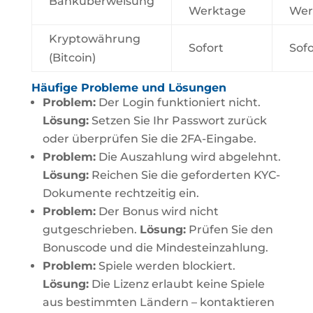
Banküberweisung
Werktage
Wer
Kryptowährung
Sofort
Sofo
(Bitcoin)
Häufige Probleme und Lösungen
Problem:
Der Login funktioniert nicht.
Lösung:
Setzen Sie Ihr Passwort zurück
oder überprüfen Sie die 2FA-Eingabe.
Problem:
Die Auszahlung wird abgelehnt.
Lösung:
Reichen Sie die geforderten KYC-
Dokumente rechtzeitig ein.
Problem:
Der Bonus wird nicht
gutgeschrieben.
Lösung:
Prüfen Sie den
Bonuscode und die Mindesteinzahlung.
Problem:
Spiele werden blockiert.
Lösung:
Die Lizenz erlaubt keine Spiele
aus bestimmten Ländern – kontaktieren