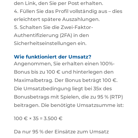
den Link, den Sie per Post erhalten.
Füllen Sie das Profil vollständig aus – dies
erleichtert spätere Auszahlungen.
Schalten Sie die Zwei-Faktor-
Authentifizierung (2FA) in den
Sicherheitseinstellungen ein.
Wie funktioniert der Umsatz?
Angenommen, Sie erhalten einen 100%-
Bonus bis zu 100 € und hinterlegen den
Maximalbetrag. Der Bonus beträgt 100 €.
Die Umsatzbedingung liegt bei 35x des
Bonusbetrags mit Spielen, die zu 95 % (RTP)
beitragen. Die benötigte Umsatzsumme ist:
100 € × 35 = 3.500 €
Da nur 95 % der Einsätze zum Umsatz