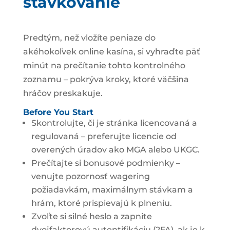
stávkovanie
Predtým, než vložíte peniaze do
akéhokoľvek online kasína, si vyhraďte päť
minút na prečítanie tohto kontrolného
zoznamu – pokrýva kroky, ktoré väčšina
hráčov preskakuje.
Before You Start
Skontrolujte, či je stránka licencovaná a
regulovaná – preferujte licencie od
overených úradov ako MGA alebo UKGC.
Prečítajte si bonusové podmienky –
venujte pozornosť wagering
požiadavkám, maximálnym stávkam a
hrám, ktoré prispievajú k plneniu.
Zvoľte si silné heslo a zapnite
dvojfaktorovú autentifikáciu (2FA), ak je k