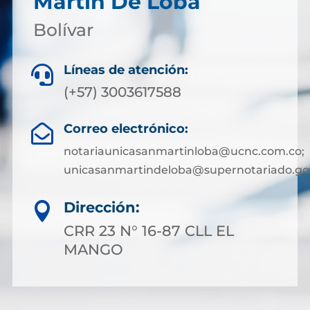
Martín De Loba
Bolívar
Líneas de atención:

(+57) 3003617588
Correo electrónico:

notariaunicasanmartinloba@ucnc.com.co;
unicasanmartindeloba@supernotariado.go
Dirección:

CRR 23 N° 16-87 CLL EL
MANGO