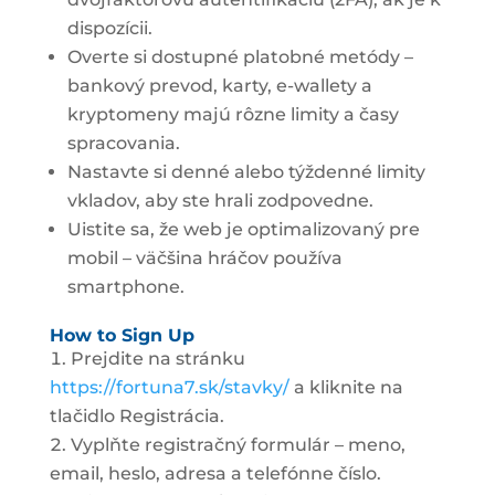
dispozícii.
Overte si dostupné platobné metódy –
bankový prevod, karty, e-wallety a
kryptomeny majú rôzne limity a časy
spracovania.
Nastavte si denné alebo týždenné limity
vkladov, aby ste hrali zodpovedne.
Uistite sa, že web je optimalizovaný pre
mobil – väčšina hráčov používa
smartphone.
How to Sign Up
Prejdite na stránku
https://fortuna7.sk/stavky/
a kliknite na
tlačidlo Registrácia.
Vyplňte registračný formulár – meno,
email, heslo, adresa a telefónne číslo.