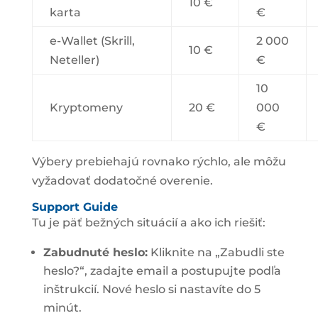
10 €
karta
€
e-Wallet (Skrill,
2 000
10 €
Neteller)
€
10
Kryptomeny
20 €
000
€
Výbery prebiehajú rovnako rýchlo, ale môžu
vyžadovať dodatočné overenie.
Support Guide
Tu je päť bežných situácií a ako ich riešiť:
Zabudnuté heslo:
Kliknite na „Zabudli ste
heslo?“, zadajte email a postupujte podľa
inštrukcií. Nové heslo si nastavíte do 5
minút.