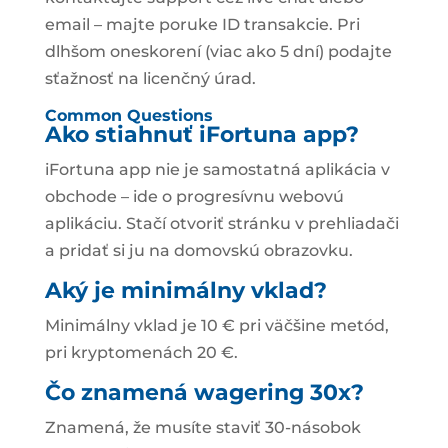
email – majte poruke ID transakcie. Pri
dlhšom oneskorení (viac ako 5 dní) podajte
sťažnosť na licenčný úrad.
Common Questions
Ako stiahnuť iFortuna app?
iFortuna app nie je samostatná aplikácia v
obchode – ide o progresívnu webovú
aplikáciu. Stačí otvoriť stránku v prehliadači
a pridať si ju na domovskú obrazovku.
Aký je minimálny vklad?
Minimálny vklad je 10 € pri väčšine metód,
pri kryptomenách 20 €.
Čo znamená wagering 30x?
Znamená, že musíte staviť 30-násobok