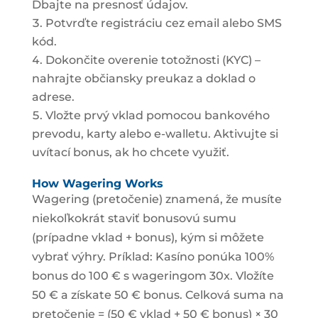
Dbajte na presnosť údajov.
Potvrďte registráciu cez email alebo SMS
kód.
Dokončite overenie totožnosti (KYC) –
nahrajte občiansky preukaz a doklad o
adrese.
Vložte prvý vklad pomocou bankového
prevodu, karty alebo e-walletu. Aktivujte si
uvítací bonus, ak ho chcete využiť.
How Wagering Works
Wagering (pretočenie) znamená, že musíte
niekoľkokrát staviť bonusovú sumu
(prípadne vklad + bonus), kým si môžete
vybrať výhry. Príklad: Kasíno ponúka 100%
bonus do 100 € s wageringom 30x. Vložíte
50 € a získate 50 € bonus. Celková suma na
pretočenie = (50 € vklad + 50 € bonus) × 30