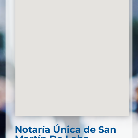
Notaría Única de San