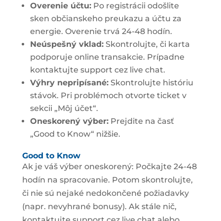
Overenie účtu:
Po registrácii odošlite
sken občianskeho preukazu a účtu za
energie. Overenie trvá 24-48 hodín.
Neúspešný vklad:
Skontrolujte, či karta
podporuje online transakcie. Prípadne
kontaktujte support cez live chat.
Výhry nepripísané:
Skontrolujte históriu
stávok. Pri problémoch otvorte ticket v
sekcii „Môj účet“.
Oneskorený výber:
Prejdite na časť
„Good to Know“ nižšie.
Good to Know
Ak je váš výber oneskorený: Počkajte 24-48
hodín na spracovanie. Potom skontrolujte,
či nie sú nejaké nedokončené požiadavky
(napr. nevyhrané bonusy). Ak stále nič,
kontaktujte support cez live chat alebo