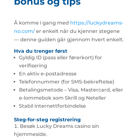
bonus og tips
Å komme i gang med
https://luckydreams-
no.com/
er enkelt når du kjenner stegene
— denne guiden går gjennom hvert enkelt.
Hva du trenger først
Gyldig ID (pass eller førerkort) for
verifisering
En aktiv e-postadresse
Telefonnummer (for SMS-bekreftelse)
Betalingsmetode – Visa, Mastercard, eller
e-lommebok som Skrill og Neteller
Stabil internettforbindelse
Steg-for-steg registrering
Besøk Lucky Dreams casino sin
hjemmeside.