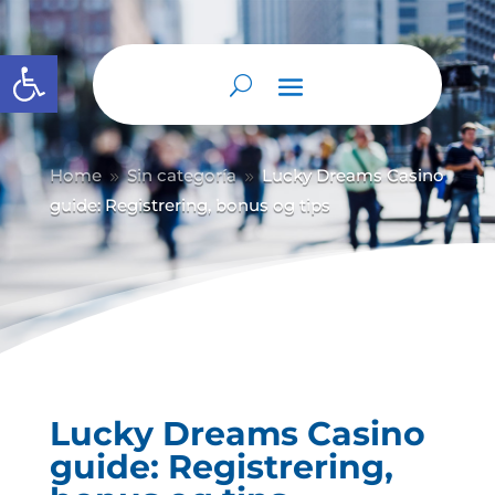
Abrir barra de herramientas
Home
Sin categoría
Lucky Dreams Casino
9
9
guide: Registrering, bonus og tips
Lucky Dreams Casino
guide: Registrering,