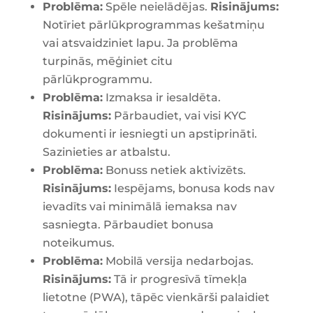
Problēma:
Spēle neielādējas.
Risinājums:
Notīriet pārlūkprogrammas kešatmiņu
vai atsvaidziniet lapu. Ja problēma
turpinās, mēģiniet citu
pārlūkprogrammu.
Problēma:
Izmaksa ir iesaldēta.
Risinājums:
Pārbaudiet, vai visi KYC
dokumenti ir iesniegti un apstiprināti.
Sazinieties ar atbalstu.
Problēma:
Bonuss netiek aktivizēts.
Risinājums:
Iespējams, bonusa kods nav
ievadīts vai minimālā iemaksa nav
sasniegta. Pārbaudiet bonusa
noteikumus.
Problēma:
Mobilā versija nedarbojas.
Risinājums:
Tā ir progresīvā tīmekļa
lietotne (PWA), tāpēc vienkārši palaidiet