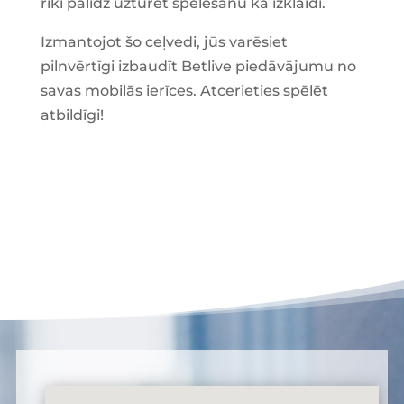
rīki palīdz uzturēt spēlēšanu kā izklaidi.
Izmantojot šo ceļvedi, jūs varēsiet
pilnvērtīgi izbaudīt Betlive piedāvājumu no
savas mobilās ierīces. Atcerieties spēlēt
atbildīgi!