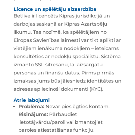
Licence un spēlētāju aizsardzība
Betlive ir licencēts Kipras jurisdikcijā un
darbojas saskaņā ar Kipras Azartspēļu
likumu. Tas nozīmē, ka spēlētājiem no
Eiropas Savienības laimesti var tikt aplikti ar
vietējiem ienākuma nodokļiem – ieteicams
konsultēties ar nodokļu speciālistu. Sistēma
izmanto SSL šifrēšanu, lai aizsargātu
personas un finanšu datus. Pirms pirmās
izmaksas jums būs jāiesniedz identitātes un
adreses apliecinoši dokumenti (KYC).
Ātrie labojumi
Problēma:
Nevar pieslēgties kontam.
Risinājums:
Pārbaudiet
lietotājvārdu/paroli vai izmantojiet
paroles atiestatīšanas funkciju.