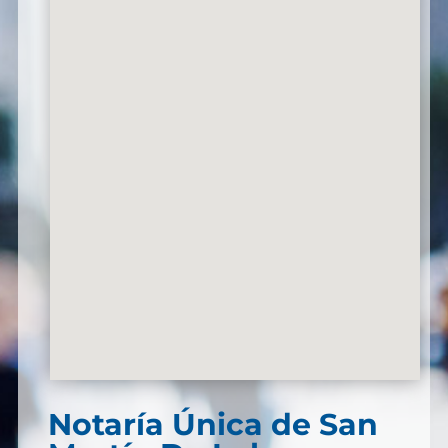
Notaría Única de San