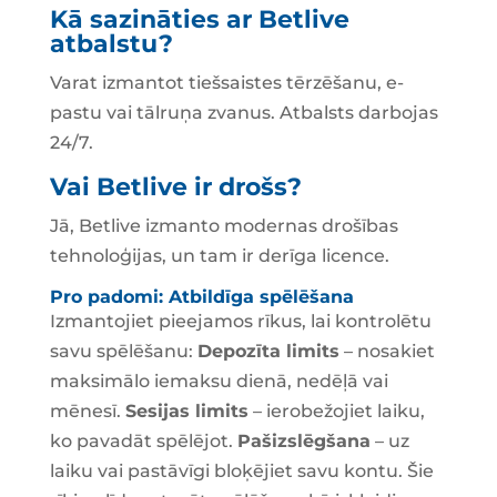
Kā sazināties ar Betlive
atbalstu?
Varat izmantot tiešsaistes tērzēšanu, e-
pastu vai tālruņa zvanus. Atbalsts darbojas
24/7.
Vai Betlive ir drošs?
Jā, Betlive izmanto modernas drošības
tehnoloģijas, un tam ir derīga licence.
Pro padomi: Atbildīga spēlēšana
Izmantojiet pieejamos rīkus, lai kontrolētu
savu spēlēšanu:
Depozīta limits
– nosakiet
maksimālo iemaksu dienā, nedēļā vai
mēnesī.
Sesijas limits
– ierobežojiet laiku,
ko pavadāt spēlējot.
Pašizslēgšana
– uz
laiku vai pastāvīgi bloķējiet savu kontu. Šie