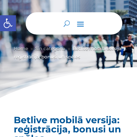
Abrir barra de herramientas
Home
Sin categoría
Betlive mobilā versija:
9
9
reģistrācija, bonusi un spēles
Betlive mobilā versija:
reģistrācija, bonusi un