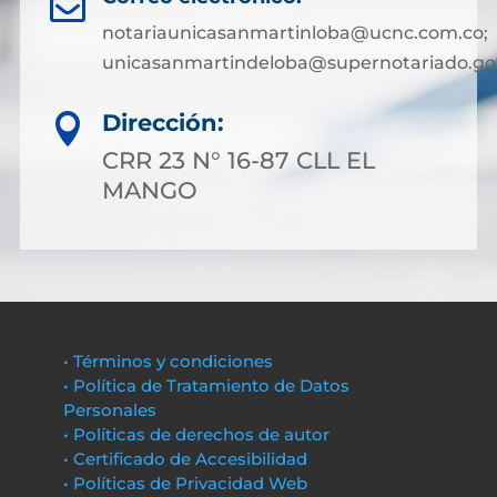

notariaunicasanmartinloba@ucnc.com.co;
unicasanmartindeloba@supernotariado.go
Dirección:

CRR 23 N° 16-87 CLL EL
MANGO
• Términos y condiciones
• Política de Tratamiento de Datos
Personales
• Políticas de derechos de autor
• Certificado de Accesibilidad
• Políticas de Privacidad Web