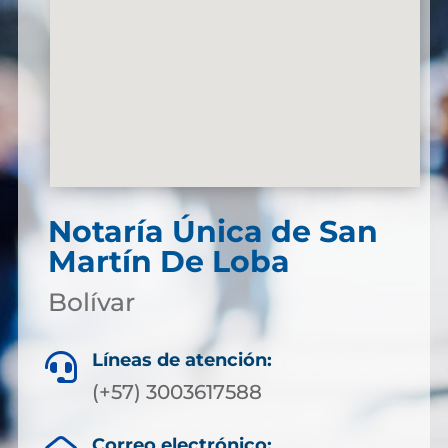
Notaría Única de San
Martín De Loba
Bolívar
Líneas de atención:

(+57) 3003617588
Correo electrónico: