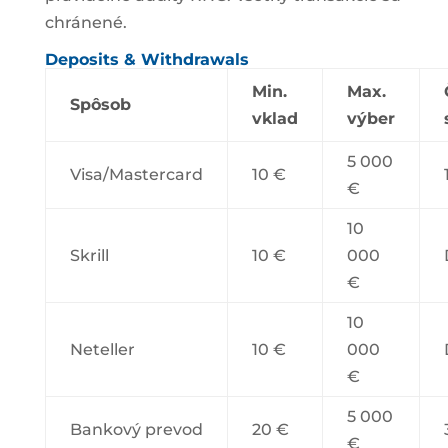
chránené.
Deposits & Withdrawals
Min.
Max.
Spôsob
vklad
výber
5 000
Visa/Mastercard
10 €
€
10
Skrill
10 €
000
€
10
Neteller
10 €
000
€
5 000
Bankový prevod
20 €
€