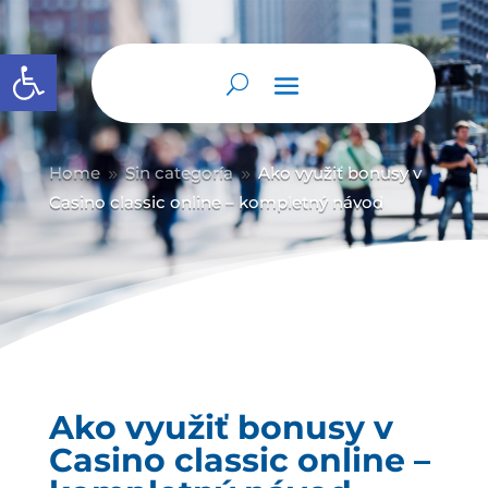
Abrir barra de herramientas
Home
Sin categoría
Ako využiť bonusy v
9
9
Casino classic online – kompletný návod
Ako využiť bonusy v
Casino classic online –