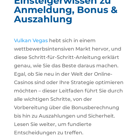
Einsteigerwissen zu
Anmeldung, Bonus &
Auszahlung
Vulkan Vegas
hebt sich in einem
wettbewerbsintensiven Markt hervor, und
diese Schritt-für-Schritt-Anleitung erklärt
genau, wie Sie das Beste daraus machen.
Egal, ob Sie neu in der Welt der Online-
Casinos sind oder Ihre Strategie optimieren
möchten – dieser Leitfaden führt Sie durch
alle wichtigen Schritte, von der
Vorbereitung über die Bonusberechnung
bis hin zu Auszahlungen und Sicherheit.
Lesen Sie weiter, um fundierte
Entscheidungen zu treffen.