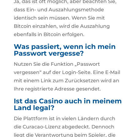
Ja, das ist oft möglich, aber beachten Sie,
dass Ein- und Auszahlungsmethode
identisch sein müssen. Wenn Sie mit
Bitcoin einzahlen, wird die Auszahlung
ebenfalls in Bitcoin erfolgen.
Was passiert, wenn ich mein
Passwort vergesse?
Nutzen Sie die Funktion „Passwort
vergessen“ auf der Login-Seite. Eine E‑Mail
mit einem Link zum Zurücksetzen wird an
Ihre registrierte Adresse gesendet.
Ist das Casino auch in meinem
Land legal?
Die Plattform ist in vielen Ländern durch
die Curacao-Lizenz abgedeckt. Dennoch
liegt die Verantwortung beim Spieler, die