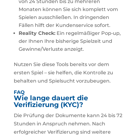
von 24 Stunden bis zu mehreren
Monaten können Sie sich komplett vom
Spielen ausschließen. In dringenden
Fällen hilft der Kundenservice sofort.
Reality Check:
Ein regelmäßiger Pop‑up,
der Ihnen Ihre bisherige Spielzeit und
Gewinne/Verluste anzeigt.
Nutzen Sie diese Tools bereits vor dem
ersten Spiel – sie helfen, die Kontrolle zu
behalten und Spielsucht vorzubeugen.
FAQ
Wie lange dauert die
Verifizierung (KYC)?
Die Prüfung der Dokumente kann 24 bis 72
Stunden in Anspruch nehmen. Nach
erfolgreicher Verifizierung sind weitere