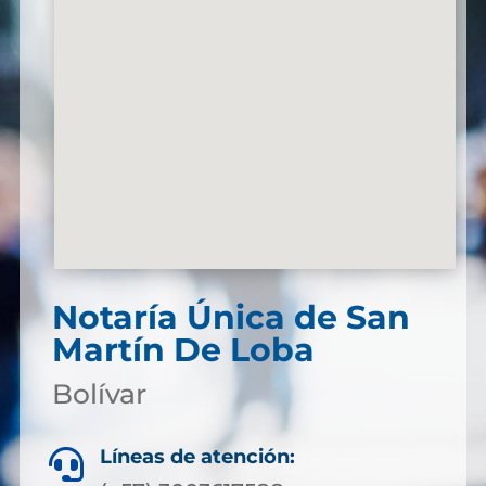
Notaría Única de San
Martín De Loba
Bolívar
Líneas de atención:
