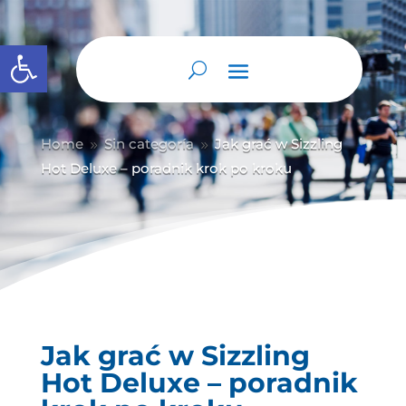
Abrir barra de herramientas
Home
Sin categoría
Jak grać w Sizzling
9
9
Hot Deluxe – poradnik krok po kroku
Jak grać w Sizzling
Hot Deluxe – poradnik