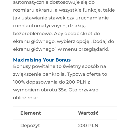
automatycznie dostosowuje się do
rozmiaru ekranu, a wszystkie funkcje, takie
jak ustawianie stawek czy uruchamianie
rund automatycznych, działają
bezproblemowo. Aby dodać skrót do
ekranu głównego, wybierz opcję „Dodaj do
ekranu głównego” w menu przeglądarki.
Maximising Your Bonus
Bonusy powitalne to świetny sposób na
zwiększenie bankrolla. Typowa oferta to
100% dopasowania do 200 PLN z
wymogiem obrotu 35x. Oto przykład
obliczenia:
Element
Wartość
Depozyt
200 PLN