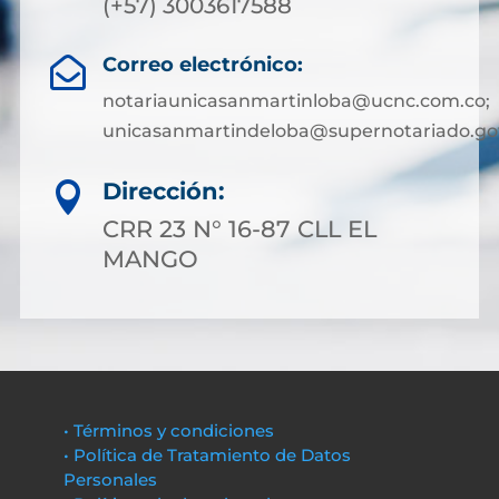
(+57) 3003617588
Correo electrónico:

notariaunicasanmartinloba@ucnc.com.co;
unicasanmartindeloba@supernotariado.go
Dirección:

CRR 23 N° 16-87 CLL EL
MANGO
• Términos y condiciones
• Política de Tratamiento de Datos
Personales