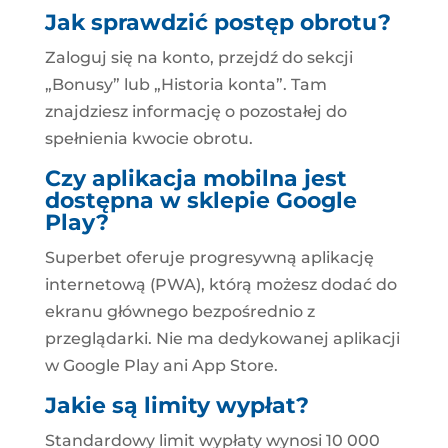
Jak sprawdzić postęp obrotu?
Zaloguj się na konto, przejdź do sekcji
„Bonusy” lub „Historia konta”. Tam
znajdziesz informację o pozostałej do
spełnienia kwocie obrotu.
Czy aplikacja mobilna jest
dostępna w sklepie Google
Play?
Superbet oferuje progresywną aplikację
internetową (PWA), którą możesz dodać do
ekranu głównego bezpośrednio z
przeglądarki. Nie ma dedykowanej aplikacji
w Google Play ani App Store.
Jakie są limity wypłat?
Standardowy limit wypłaty wynosi 10 000