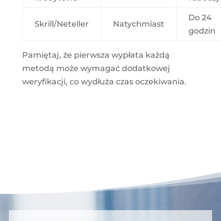
Do 24
Skrill/Neteller
Natychmiast
godzin
Pamiętaj, że pierwsza wypłata każdą
metodą może wymagać dodatkowej
weryfikacji, co wydłuża czas oczekiwania.