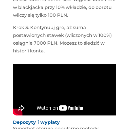
w blackjacka przy 10% wkładzie, do obrotu
wliczy się tylko 100 PLN.
Krok 3: Kontynuuj grę, aż suma
postawionych stawek (wliczonych w 100%)
osiągnie 7000 PLN. Możesz to śledzić w
historii konta.
Depozyty i wypłaty
Superbet oferuje popularne metody