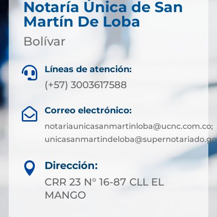
Notaría Única de San
Martín De Loba
Bolívar
Líneas de atención:

(+57) 3003617588
Correo electrónico:

notariaunicasanmartinloba@ucnc.com.co;
unicasanmartindeloba@supernotariado.go
Dirección:

CRR 23 N° 16-87 CLL EL
MANGO