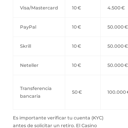
Visa/Mastercard
10 €
4.500 €
PayPal
10 €
50.000 €
Skrill
10 €
50.000 €
Neteller
10 €
50.000 €
Transferencia
50 €
100.000 
bancaria
Es importante verificar tu cuenta (KYC)
antes de solicitar un retiro. El Casino