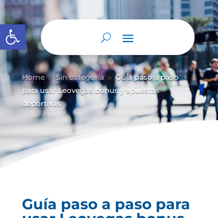
Abrir barra de herramientas
Home
Sin categoría
Guía paso a paso
9
9
para usar Leovegas bonus y apuestas
deportivas
Guía paso a paso para