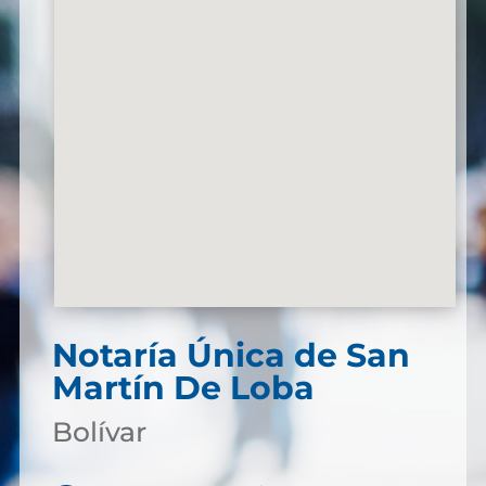
Notaría Única de San
Martín De Loba
Bolívar