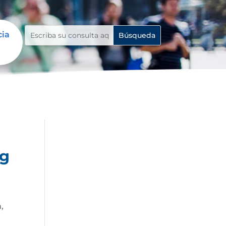
cia
ng
,