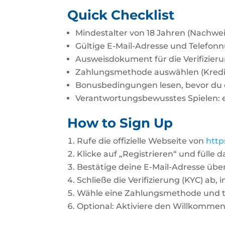
Quick Checklist
Mindestalter von 18 Jahren (Nachweis
Gültige E-Mail-Adresse und Telefo
Ausweisdokument für die Verifizieru
Zahlungsmethode auswählen (Kredit
Bonusbedingungen lesen, bevor d
Verantwortungsbewusstes Spielen: e
How to Sign Up
Rufe die offizielle Webseite von
http
Klicke auf „Registrieren“ und fülle
Bestätige deine E-Mail-Adresse übe
Schließe die Verifizierung (KYC) ab
Wähle eine Zahlungsmethode und tät
Optional: Aktiviere den Willkomme