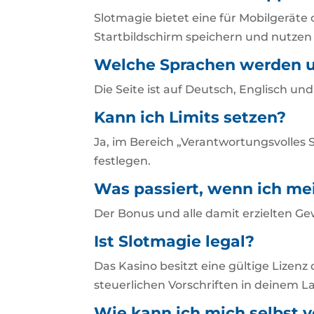
Slotmagie bietet eine für Mobilgeräte
Startbildschirm speichern und nutzen
Welche Sprachen werden u
Die Seite ist auf Deutsch, Englisch un
Kann ich Limits setzen?
Ja, im Bereich „Verantwortungsvolles S
festlegen.
Was passiert, wenn ich me
Der Bonus und alle damit erzielten Gew
Ist Slotmagie legal?
Das Kasino besitzt eine gültige Lizenz
steuerlichen Vorschriften in deinem 
Wie kann ich mich selbst 