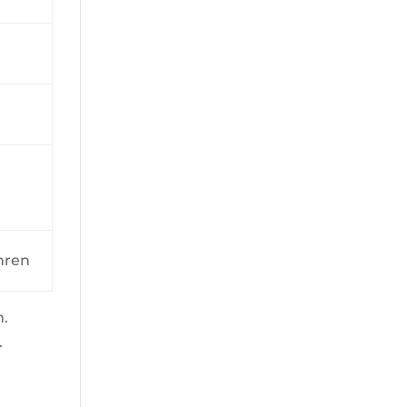
hren
n.
.