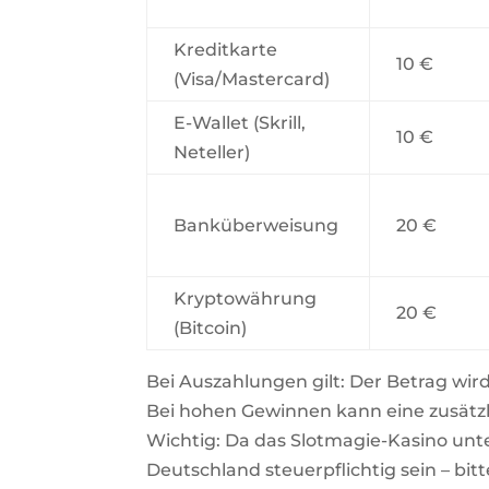
Kreditkarte
10 €
(Visa/Mastercard)
E-Wallet (Skrill,
10 €
Neteller)
Banküberweisung
20 €
Kryptowährung
20 €
(Bitcoin)
Bei Auszahlungen gilt: Der Betrag wi
Bei hohen Gewinnen kann eine zusätzli
Wichtig: Da das Slotmagie-Kasino unte
Deutschland steuerpflichtig sein – bit