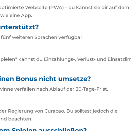
 optimierte Webseite (PWA) – du kannst sie dir auf dem
 wie eine App.
nterstützt?
d fünf weiteren Sprachen verfügbar.
pielen“ kannst du Einzahlungs-, Verlust- und Einsatzlim
inen Bonus nicht umsetze?
inne verfallen nach Ablauf der 30-Tage-Frist.
 der Regierung von Curacao. Du solltest jedoch die
Land beachten.
vom Spielen ausschließen?