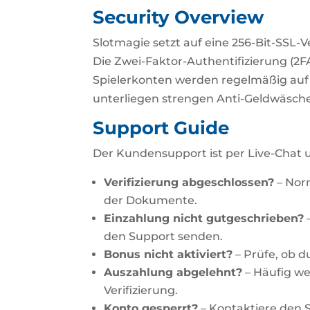
Security Overview
Slotmagie setzt auf eine 256-Bit-SSL
Die Zwei-Faktor-Authentifizierung (2FA
Spielerkonten werden regelmäßig auf 
unterliegen strengen Anti-Geldwäsche-
Support Guide
Der Kundensupport ist per Live-Chat u
Verifizierung abgeschlossen?
– Nor
der Dokumente.
Einzahlung nicht gutgeschrieben?
den Support senden.
Bonus nicht aktiviert?
– Prüfe, ob d
Auszahlung abgelehnt?
– Häufig w
Verifizierung.
Konto gesperrt?
– Kontaktiere den S