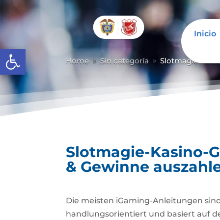
Inicio
Abrir barra de herramientas
Home
Sin categoría
Slotmagie-Kasi
9
9
Slotmagie-Kasino-G
& Gewinne auszahl
Die meisten iGaming-Anleitungen sind va
handlungsorientiert und basiert auf d