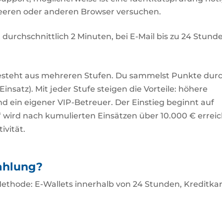
eeren oder anderen Browser versuchen.
 durchschnittlich 2 Minuten, bei E-Mail bis zu 24 Stund
steht aus mehreren Stufen. Du sammelst Punkte dur
Einsatz). Mit jeder Stufe steigen die Vorteile: höhere
nd ein eigener VIP-Betreuer. Der Einstieg beginnt auf
“ wird nach kumulierten Einsätzen über 10.000 € erreic
ivität.
ahlung?
 Methode: E-Wallets innerhalb von 24 Stunden, Kreditka