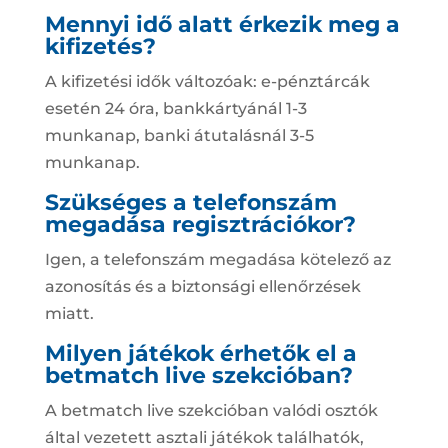
Mennyi idő alatt érkezik meg a
kifizetés?
A kifizetési idők változóak: e-pénztárcák
esetén 24 óra, bankkártyánál 1-3
munkanap, banki átutalásnál 3-5
munkanap.
Szükséges a telefonszám
megadása regisztrációkor?
Igen, a telefonszám megadása kötelező az
azonosítás és a biztonsági ellenőrzések
miatt.
Milyen játékok érhetők el a
betmatch live szekcióban?
A betmatch live szekcióban valódi osztók
által vezetett asztali játékok találhatók,