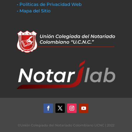
• Políticas de Privacidad Web
• Mapa del Sitio
©Unión Colegiada del Notariado Colombiano UCNC | 2022