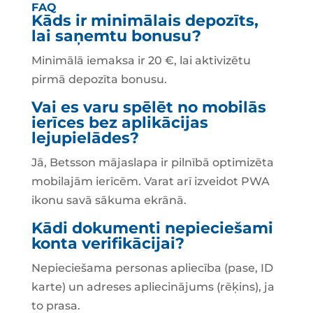
FAQ
Kāds ir minimālais depozīts,
lai saņemtu bonusu?
Minimālā iemaksa ir 20 €, lai aktivizētu
pirmā depozīta bonusu.
Vai es varu spēlēt no mobilās
ierīces bez aplikācijas
lejupielādes?
Jā, Betsson mājaslapa ir pilnībā optimizēta
mobilajām ierīcēm. Varat arī izveidot PWA
ikonu savā sākuma ekrānā.
Kādi dokumenti nepieciešami
konta verifikācijai?
Nepieciešama personas apliecība (pase, ID
karte) un adreses apliecinājums (rēķins), ja
to prasa.