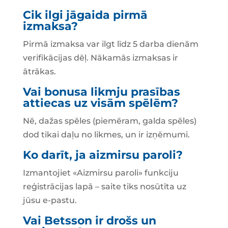
Cik ilgi jāgaida pirmā
izmaksa?
Pirmā izmaksa var ilgt līdz 5 darba dienām
verifikācijas dēļ. Nākamās izmaksas ir
ātrākas.
Vai bonusa likmju prasības
attiecas uz visām spēlēm?
Nē, dažas spēles (piemēram, galda spēles)
dod tikai daļu no likmes, un ir izņēmumi.
Ko darīt, ja aizmirsu paroli?
Izmantojiet «Aizmirsu paroli» funkciju
reģistrācijas lapā – saite tiks nosūtīta uz
jūsu e-pastu.
Vai Betsson ir drošs un