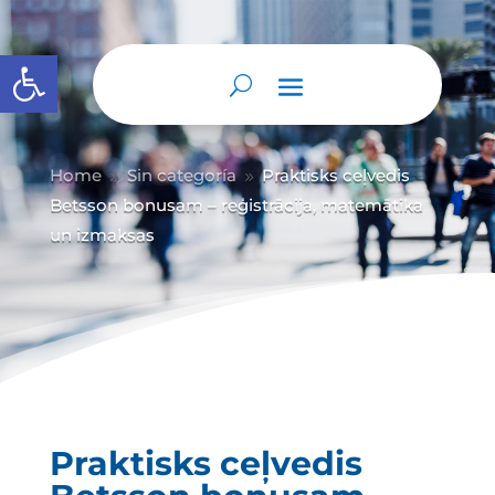
Abrir barra de herramientas
Home
Sin categoría
Praktisks ceļvedis
9
9
Betsson bonusam – reģistrācija, matemātika
un izmaksas
Praktisks ceļvedis