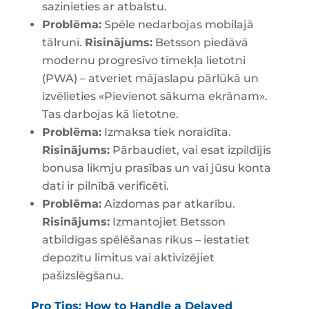
sazinieties ar atbalstu.
Problēma:
Spēle nedarbojas mobilajā
tālrunī.
Risinājums:
Betsson piedāvā
modernu progresīvo tīmekļa lietotni
(PWA) – atveriet mājaslapu pārlūkā un
izvēlieties «Pievienot sākuma ekrānam».
Tas darbojas kā lietotne.
Problēma:
Izmaksa tiek noraidīta.
Risinājums:
Pārbaudiet, vai esat izpildījis
bonusa likmju prasības un vai jūsu konta
dati ir pilnībā verificēti.
Problēma:
Aizdomas par atkarību.
Risinājums:
Izmantojiet Betsson
atbildīgas spēlēšanas rīkus – iestatiet
depozītu limitus vai aktivizējiet
pašizslēgšanu.
Pro Tips: How to Handle a Delayed