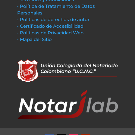
• Política de Tratamiento de Datos
Personales
• Políticas de derechos de autor
• Certificado de Accesibilidad
• Políticas de Privacidad Web
• Mapa del Sitio