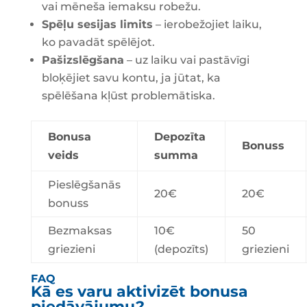
vai mēneša iemaksu robežu.
Spēļu sesijas limits
– ierobežojiet laiku,
ko pavadāt spēlējot.
Pašizslēgšana
– uz laiku vai pastāvīgi
bloķējiet savu kontu, ja jūtat, ka
spēlēšana kļūst problemātiska.
Bonusa
Depozīta
Bonuss
veids
summa
Pieslēgšanās
20€
20€
bonuss
Bezmaksas
10€
50
griezieni
(depozīts)
griezieni
FAQ
Kā es varu aktivizēt bonusa
piedāvājumu?