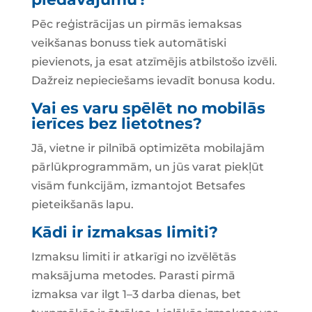
Pēc reģistrācijas un pirmās iemaksas
veikšanas bonuss tiek automātiski
pievienots, ja esat atzīmējis atbilstošo izvēli.
Dažreiz nepieciešams ievadīt bonusa kodu.
Vai es varu spēlēt no mobilās
ierīces bez lietotnes?
Jā, vietne ir pilnībā optimizēta mobilajām
pārlūkprogrammām, un jūs varat piekļūt
visām funkcijām, izmantojot Betsafes
pieteikšanās lapu.
Kādi ir izmaksas limiti?
Izmaksu limiti ir atkarīgi no izvēlētās
maksājuma metodes. Parasti pirmā
izmaksa var ilgt 1–3 darba dienas, bet