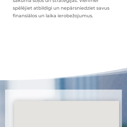
sākuma soļos un stratēģijās. Vienmēr
spēlējiet atbildīgi un nepārsniedziet savus
finansiālos un laika ierobežojumus.