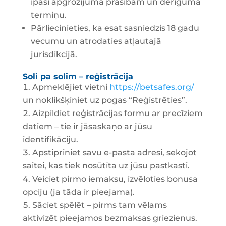
īpaši apgrozījuma prasībām un derīguma
termiņu.
Pārliecinieties, ka esat sasniedzis 18 gadu
vecumu un atrodaties atļautajā
jurisdikcijā.
Soli pa solim – reģistrācija
Apmeklējiet vietni
https://betsafes.org/
un noklikšķiniet uz pogas “Reģistrēties”.
Aizpildiet reģistrācijas formu ar precīziem
datiem – tie ir jāsaskaņo ar jūsu
identifikāciju.
Apstipriniet savu e-pasta adresi, sekojot
saitei, kas tiek nosūtīta uz jūsu pastkasti.
Veiciet pirmo iemaksu, izvēloties bonusa
opciju (ja tāda ir pieejama).
Sāciet spēlēt – pirms tam vēlams
aktivizēt pieejamos bezmaksas griezienus.