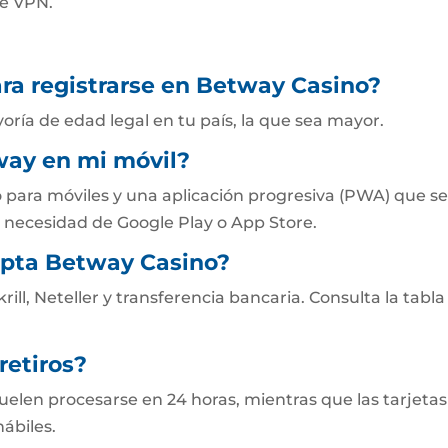
de VPN.
ra registrarse en Betway Casino?
oría de edad legal en tu país, la que sea mayor.
way en mi móvil?
 para móviles y una aplicación progresiva (PWA) que s
n necesidad de Google Play o App Store.
pta Betway Casino?
rill, Neteller y transferencia bancaria. Consulta la tabla
retiros?
uelen procesarse en 24 horas, mientras que las tarjetas
ábiles.