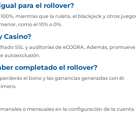
gual para el rollover?
100%, mientras que la ruleta, el blackjack y otros juego
menor, como el 10% o 0%.
y Casino?
cifrado SSL y auditorías de eCOGRA. Además, promueve 
e autoexclusión.
aber completado el rollover?
o, perderás el bono y las ganancias generadas con él.
rimero.
 semanales o mensuales en la configuración de la cuenta