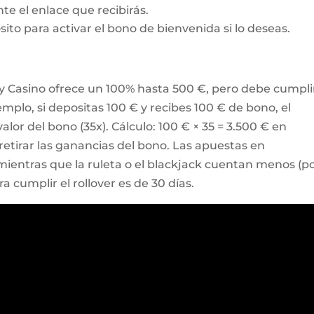
te el enlace que recibirás.
ósito para activar el bono de bienvenida si lo deseas.
y Casino ofrece un 100% hasta 500 €, pero debe cumpli
emplo, si depositas 100 € y recibes 100 € de bono, el
valor del bono (35x). Cálculo: 100 € × 35 = 3.500 € en
tirar las ganancias del bono. Las apuestas en
ientras que la ruleta o el blackjack cuentan menos (p
a cumplir el rollover es de 30 días.