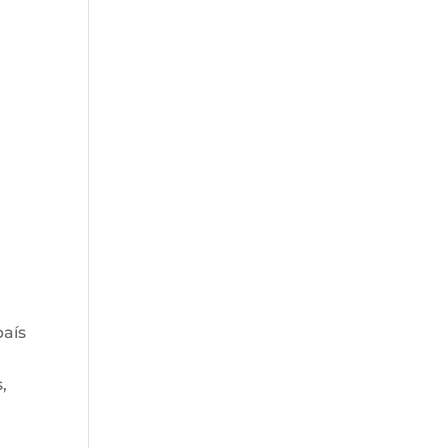
país
,