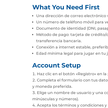
What You Need First
Una dirección de correo electrónico 
Un número de teléfono móvil para ve
Documento de identidad (DNI, pasapo
Método de pago: tarjeta de crédito/dé
transferencia bancaria.
Conexión a internet estable, preferi
Edad mínima legal para jugar en tu j
Account Setup
Haz clic en el botón «Registro» en l
Completa el formulario con tus dato
y moneda preferida.
Elige un nombre de usuario y una c
minúsculas y números).
Acepta los términos y condiciones y l