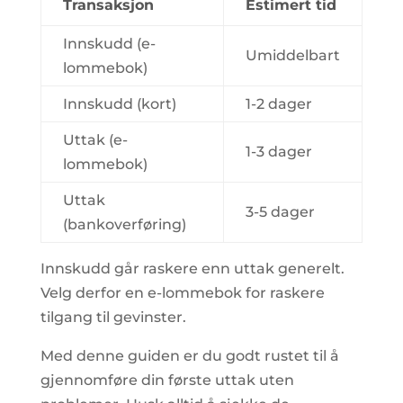
Transaksjon
Estimert tid
Innskudd (e-
Umiddelbart
lommebok)
Innskudd (kort)
1-2 dager
Uttak (e-
1-3 dager
lommebok)
Uttak
3-5 dager
(bankoverføring)
Innskudd går raskere enn uttak generelt.
Velg derfor en e-lommebok for raskere
tilgang til gevinster.
Med denne guiden er du godt rustet til å
gjennomføre din første uttak uten