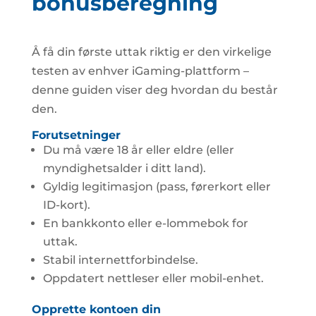
bonusberegning
Å få din første uttak riktig er den virkelige
testen av enhver iGaming-plattform –
denne guiden viser deg hvordan du består
den.
Forutsetninger
Du må være 18 år eller eldre (eller
myndighetsalder i ditt land).
Gyldig legitimasjon (pass, førerkort eller
ID-kort).
En bankkonto eller e-lommebok for
uttak.
Stabil internettforbindelse.
Oppdatert nettleser eller mobil-enhet.
Opprette kontoen din