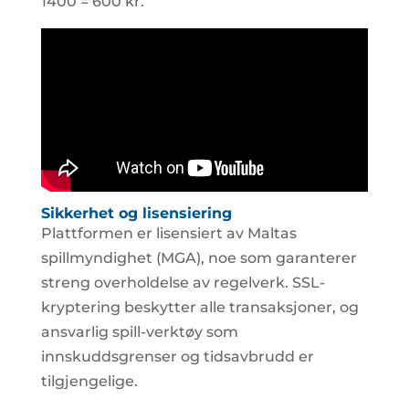
1400 = 600 kr.
Sikkerhet og lisensiering
Plattformen er lisensiert av Maltas
spillmyndighet (MGA), noe som garanterer
streng overholdelse av regelverk. SSL-
kryptering beskytter alle transaksjoner, og
ansvarlig spill-verktøy som
innskuddsgrenser og tidsavbrudd er
tilgjengelige.