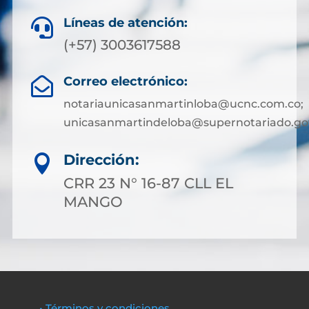
Líneas de atención:

(+57) 3003617588
Correo electrónico:

notariaunicasanmartinloba@ucnc.com.co;
unicasanmartindeloba@supernotariado.go
Dirección:

CRR 23 N° 16-87 CLL EL
MANGO
• Términos y condiciones