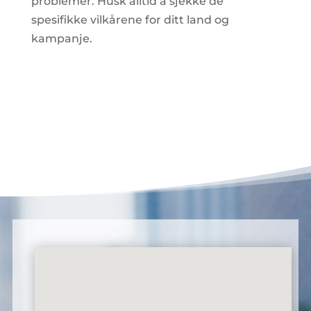
problemer. Husk alltid å sjekke de
spesifikke vilkårene for ditt land og
kampanje.