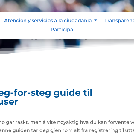
Atención y servicios a la ciudadanía
Transparen
Participa
: Steg-for-steg guide til registrering og bonuser
eg-for-steg guide til
user
no går raskt, men å vite nøyaktig hva du kan forvente 
Denne guiden tar deg gjennom alt fra registrering til utt