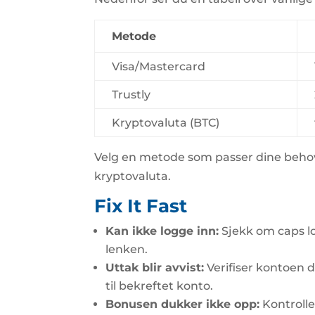
Metode
Visa/Mastercard
Trustly
Kryptovaluta (BTC)
Velg en metode som passer dine behov
kryptovaluta.
Fix It Fast
Kan ikke logge inn:
Sjekk om caps loc
lenken.
Uttak blir avvist:
Verifiser kontoen d
til bekreftet konto.
Bonusen dukker ikke opp:
Kontrolle