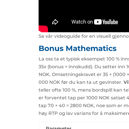
Se vår videoguide for en visuell gjen
Bonus Mathematics
La oss ta et typisk eksempel: 100 % 
35x (bonus + innskudd). Du setter inn 
NOK. Omsetningskravet er 35 × (1000 +
000 NOK før du kan ta ut gevinster.
Vi
teller ofte 100 %, mens bordspill kan t
er forventet tap per 1000 NOK satset 
tap 70 × 40 = 2800 NOK, noe som er me
høy RTP og lav varians for å maksimer
Parameter