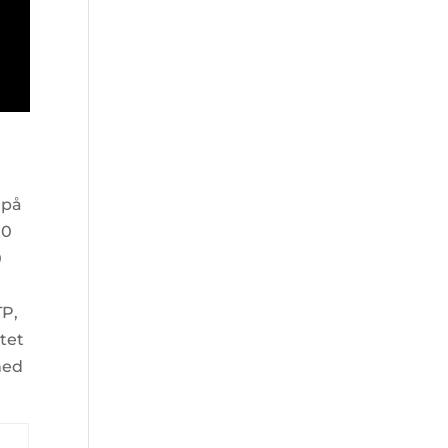
 på
00
0
TP,
tet
med