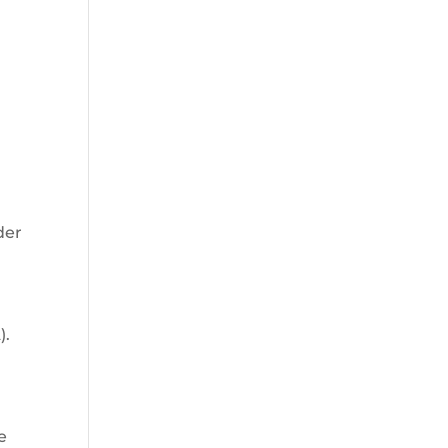
der
).
e