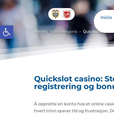
Inicio
Abrir barra de herramientas
Home
Sin categoría
Quickslot casino
9
9
Quickslot casino: St
registrering og bon
Å opprette en konto hos et online casi
hvert trinn sparer tid og frustrasjon. 