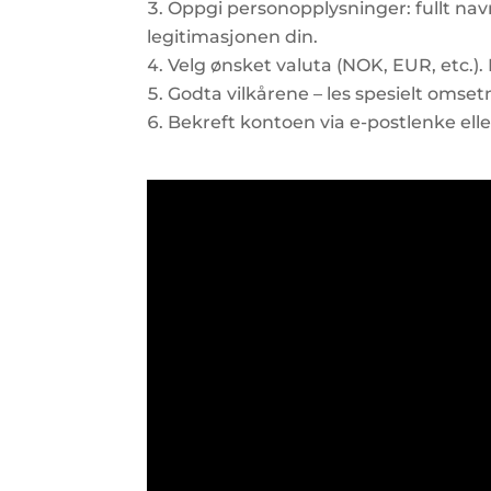
Oppgi personopplysninger: fullt nav
legitimasjonen din.
Velg ønsket valuta (NOK, EUR, etc.
Godta vilkårene – les spesielt omse
Bekreft kontoen via e-postlenke ell