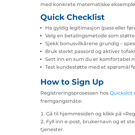
med konkrete matematiske eksempler
Quick Checklist
Ha gyldig legitimasjon (pass eller føre
Velg en betalingsmetode som støtter 
Sjekk bonusvilkårene grundig – spesi
Bruk sterkt passord og aktiver tofakt
Sett inn en sum du er komfortabel me
Test kundestøtte med et spørsmål før
How to Sign Up
Registreringsprosessen hos
Quickslot 
fremgangsmåte:
Gå til hjemmesiden og klikk på «Regi
Fyll inn e-post, brukernavn og et 
tjenester.