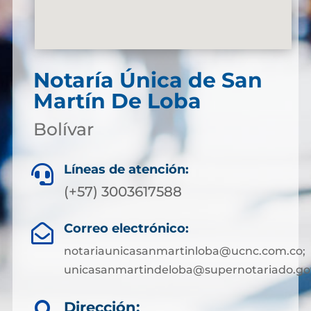
Notaría Única de San
Martín De Loba
Bolívar
Líneas de atención:

(+57) 3003617588
Correo electrónico:

notariaunicasanmartinloba@ucnc.com.co;
unicasanmartindeloba@supernotariado.go
Dirección: