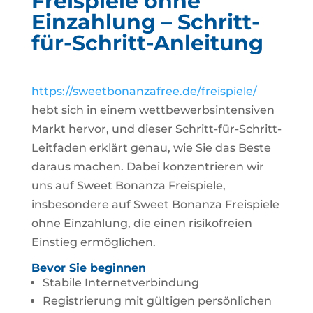
Freispiele ohne
Einzahlung – Schritt-
für-Schritt-Anleitung
https://sweetbonanzafree.de/freispiele/
hebt sich in einem wettbewerbsintensiven
Markt hervor, und dieser Schritt-für-Schritt-
Leitfaden erklärt genau, wie Sie das Beste
daraus machen. Dabei konzentrieren wir
uns auf Sweet Bonanza Freispiele,
insbesondere auf Sweet Bonanza Freispiele
ohne Einzahlung, die einen risikofreien
Einstieg ermöglichen.
Bevor Sie beginnen
Stabile Internetverbindung
Registrierung mit gültigen persönlichen