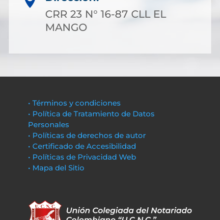

CRR 23 N° 16-87 CLL EL
MANGO
• Términos y condiciones
• Política de Tratamiento de Datos
Personales
• Políticas de derechos de autor
• Certificado de Accesibilidad
• Políticas de Privacidad Web
• Mapa del Sitio