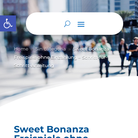
Abrir barra de herramientas
Home
Sin categoría
Sweet Bonanza
9
9
Freispiele ohne Einzahlung – Schritt-für-
Schritt-Anleitung
Sweet Bonanza