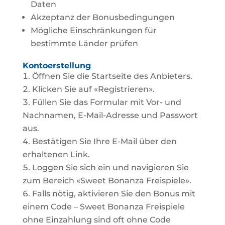
Daten
Akzeptanz der Bonusbedingungen
Mögliche Einschränkungen für
bestimmte Länder prüfen
Kontoerstellung
Öffnen Sie die Startseite des Anbieters.
Klicken Sie auf «Registrieren».
Füllen Sie das Formular mit Vor- und
Nachnamen, E-Mail-Adresse und Passwort
aus.
Bestätigen Sie Ihre E-Mail über den
erhaltenen Link.
Loggen Sie sich ein und navigieren Sie
zum Bereich «Sweet Bonanza Freispiele».
Falls nötig, aktivieren Sie den Bonus mit
einem Code – Sweet Bonanza Freispiele
ohne Einzahlung sind oft ohne Code